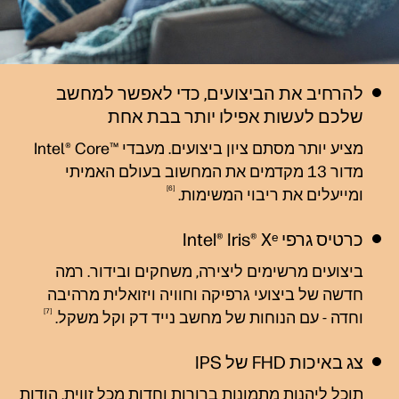
להרחיב את הביצועים, כדי לאפשר למחשב
שלכם לעשות אפילו יותר בבת אחת
מציע יותר מסתם ציון ביצועים. מעבדי ™Intel® Core
מדור 13 מקדמים את המחשוב בעולם האמיתי
6
ומייעלים את ריבוי
המשימות.
כרטיס גרפי Intel® Iris® Xᵉ
ביצועים מרשימים ליצירה, משחקים ובידור. רמה
חדשה של ביצועי גרפיקה וחוויה ויזואלית מרהיבה
7
וחדה - עם הנוחות של מחשב נייד דק וקל
משקל.
צג באיכות FHD של IPS
תוכל ליהנות מתמונות ברורות וחדות מכל זווית. הודות