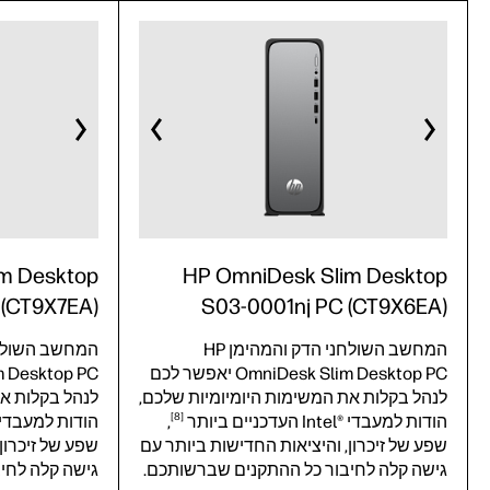
m Desktop
HP OmniDesk Slim Desktop
 (CT9X7EA)
S03-0001nj PC (CT9X6EA)
המחשב השולחני הדק והמהימן HP
OmniDesk Slim Desktop PC יאפשר לכם
לנהל בקלות את המשימות היומיומיות שלכם,
לנהל בקלות את
8
הודות למעבדי Intel®‎ העדכניים
ביותר
,
הודות למעבדי Intel®‎ העדכניי
שפע של זיכרון, והיציאות החדישות ביותר עם
שפע של זיכרון
גישה קלה לחיבור כל ההתקנים שברשותכם.
גישה קלה לחי