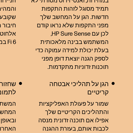
במהירות, ואנטי וירוס מסורתי לא
הניידו
תמיד מסוגל לזהות התקפות
והמהימ
חדשות. הגן על המחשב שלך
שקובעו
מפני התקפות שלא נראו קודם
חיבור 
לכן עם HP Sure Sense,
המשתמש בבינה מלאכותית
Fi 6 במהירות
בעלת יכולת למידה עמוקה כדי
לספק הגנה יוצאת דופן מפני
תוכנות זדוניות מתקדמות.
הגן על תהליכי אבטחה
שחזור 
קריטיים
לתמונת
שמור על פעולת האפליקציות
המשתמש
והתהליכים הקריטיים שלך
המחשב
אפילו אם תוכנה זדונית מנסה
ובאופן
לכבות אותם, בעזרת ההגנה