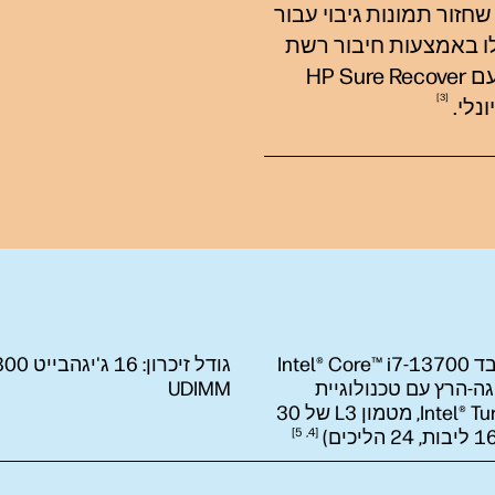
חזור תמונות גיבוי עבור
לו באמצעות חיבור רשת
HP Sure
3
נלי.
מעבד Intel® Core™ i7-13700
גודל זיכרון:
16 ג'יג
‎5.2 ג'יגה-הרץ עם טכנולוגיית
UDIMM
Intel® Turbo Boost‏, מטמון L3 של 30
הליכים)
4
5