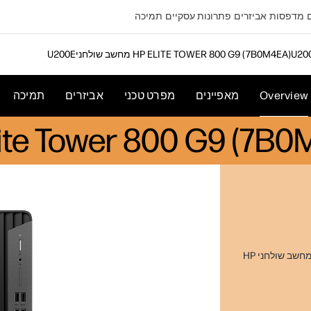
מדפסות
אביזרים
פתרונות עסקיים
תמיכה
מחשב שולחני HP ELITE TOWER 800 G9‎ (7B0M4EA)
Overview
מאפיינים
מפרט טכני
אביזרים
תמיכה
SSD ג'יגהבייט512, RAM ג'יגהבייט16, Core™ i7 Intel®, FreeDOS, מחשב שולחני HP