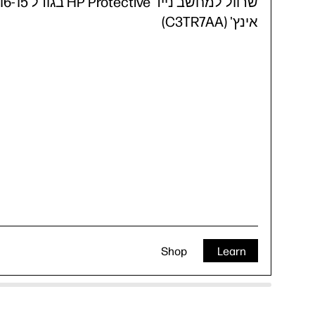
שרוול למחשב נייד HP Protective בגודל -15
אינץ' (C3TR7AA)
Shop
Learn