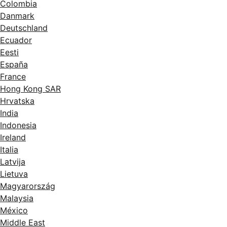
Colombia
Danmark
Deutschland
Ecuador
Eesti
España
France
Hong Kong SAR
Hrvatska
India
Indonesia
Ireland
Italia
Latvija
Lietuva
Magyarország
Malaysia
México
Middle East