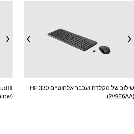
שילוב של מקלדת ועכבר אלחוטיים HP 330
(2V9E6AA
(שחור/אד