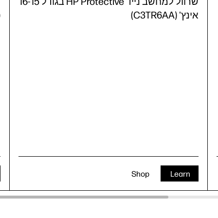
16
שרוול למחשב נייד HP Protective בגודל 16-15
אינץ' (C3TR6AA)
)
Shop
Learn