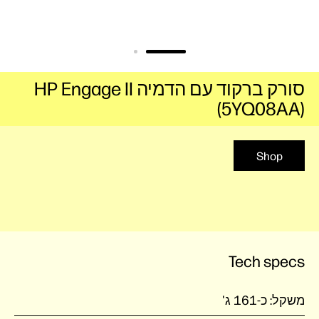
סורק ברקוד עם הדמיה HP Engage II
(5YQ08AA)
Shop
Tech specs
משקל:
כ-161 ג'