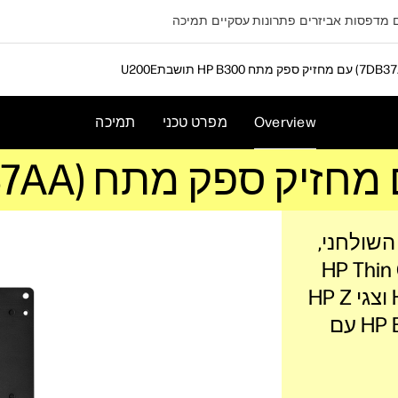
מדפסות
אביזרים
פתרונות עסקיים
תמיכה
ם מחזיק ספק מתח (7DB37AA)
Overview
מפרט טכני
תמיכה
ל HP, המחשב השולחני,
HP  או לקוח HP Thin Client
נבחר ישירות מאחורי צגי HP EliteDisplay וצגי HP Z
באמצעות תושבת HP B300 עם