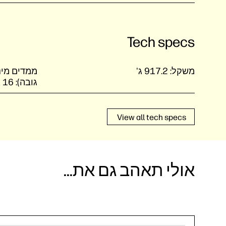
Tech specs
משקל:
917.2 ג'
גובה):
‎16 ‏x ‏9.65 x ‏24.63 ס"מ
View all tech specs
אולי תאהב גם את...