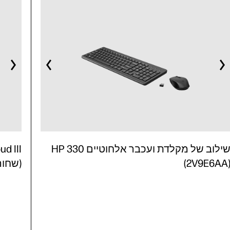
שילוב של מקלדת ועכבר אלחוטיים HP 330
(2V9E6AA
(שחור/אד