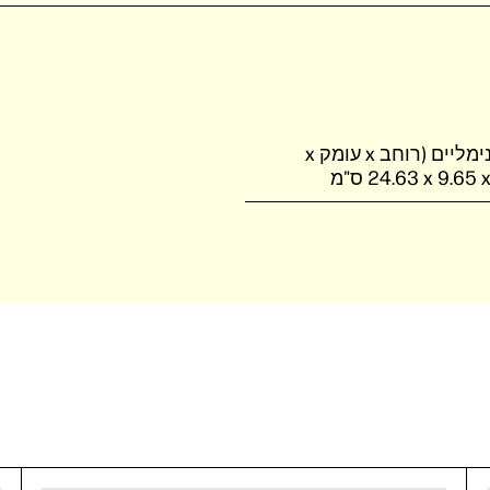
ממדים מינימליים (רוחב x עומק x