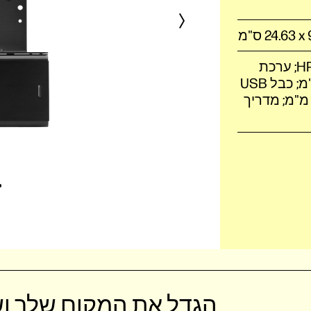
תכולת האריזה: תושבת הרכבה למחשבי HP B300; ערכת
מחזיק ספק מתח; ‎ כבל ™DisplayPort ‏של 700 מ"מ; כבל USB
A to  של 700 מ"מ; בורגי ‎4 x 6 מ"מ; בורגי ‎4 x 10 מ"מ; מדריך
הגדל את המקום שלך ו