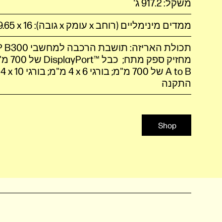
משקל: 917.2 ג'
ממדים מינימליים (רוחב x עומק x גובה): ‎16 ‏x ‏9.65 x ‏24.63 ס"מ
B
התקנה
Shop