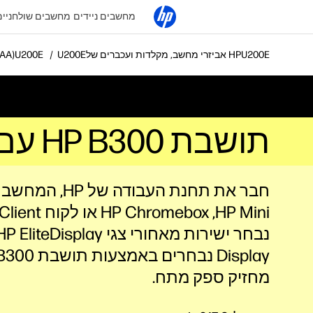
מחשבים ניידים
מחשבים שולחניים
אביזרי מחשב, מקלדות ועכברים של HP
תושבת HP B300‎ ע
תושבת HP B300‎ עם מחזיק ספק מתח (7DB37AA)
חבר את תחנת העבודה ש
HP Mini‏, Chromebox
Display
נבחרים
מחזיק ספק מתח.