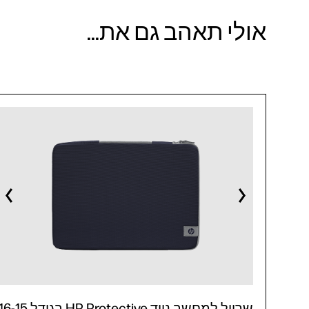
אולי תאהב גם את...
שרוול למחשב נייד HP Protective בגודל -15