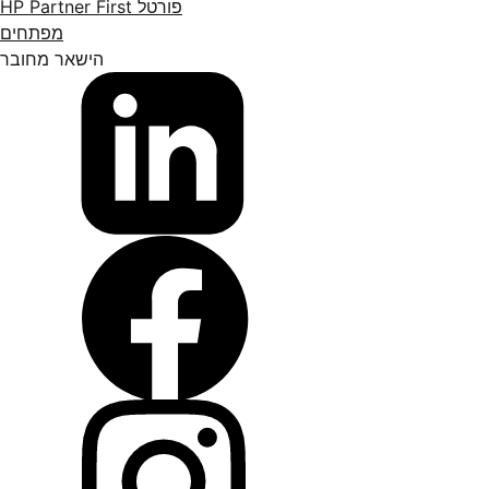
פורטל HP Partner First
מפתחים
הישאר מחובר