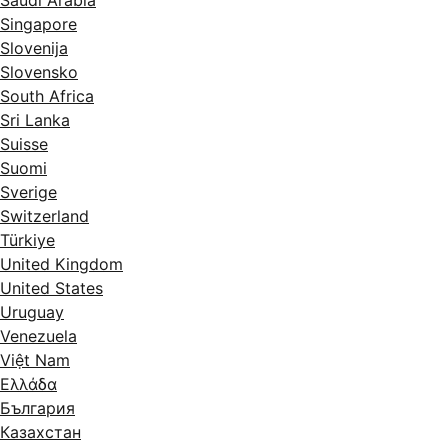
Saudi Arabia
Singapore
Slovenija
Slovensko
South Africa
Sri Lanka
Suisse
Suomi
Sverige
Switzerland
Türkiye
United Kingdom
United States
Uruguay
Venezuela
Việt Nam
Ελλάδα
България
Казахстан