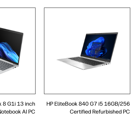
k 8 G1i 13 inch
HP EliteBook 840 G7 i5 16GB/256
Notebook AI PC
Certified Refurbished PC