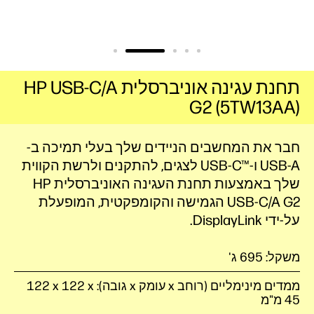
תחנת עגינה אוניברסלית HP USB-C/A
G2‎ (5TW13AA)
חבר את המחשבים הניידים שלך בעלי תמיכה ב-
USB-A
ו-USB-C™‎‏
לצגים, להתקנים ולרשת הקווית
שלך באמצעות תחנת העגינה האוניברסלית HP
USB-C/A G2 הגמישה והקומפקטית, המופעלת
על-ידי DisplayLink.
משקל: 695 ג'
ממדים מינימליים (רוחב x עומק x גובה): ‎122 x 122 x
45 מ"מ