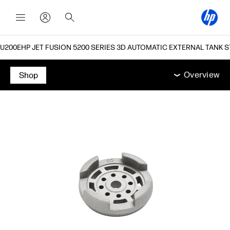
HP JET FUSION 5200 SERIES 3D AUTOMATIC EXTERNAL TANK S
Overview
תמיכה
Overview
Shop
Overview
תמיכה