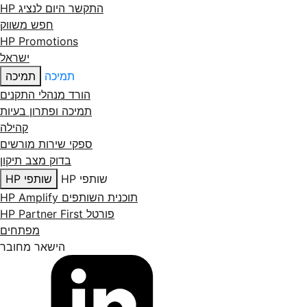
התקשר היום לנציג HP
חפש משווק
HP Promotions
ישראל
תמיכה
תמיכה
הורד מנהלי התקנים
תמיכה ופתרון בעיות
קהילה
ספקי שירות מורשים
בדוק מצב תיקון
שותפי HP
שותפי HP
תוכנית השותפים HP Amplify
פורטל HP Partner First
מפתחים
הישאר מחובר