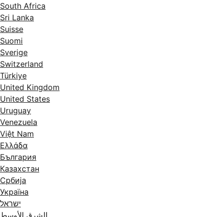
South Africa
Sri Lanka
Suisse
Suomi
Sverige
Switzerland
Türkiye
United Kingdom
United States
Uruguay
Venezuela
Việt Nam
Ελλάδα
България
Казахстан
Србија
Україна
ישראל
الشرق الأوسط