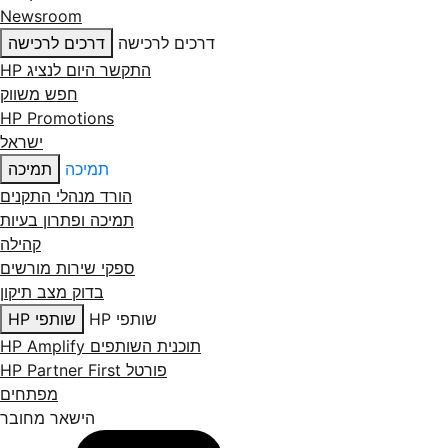
Newsroom
דרכים לרכישה
דרכים לרכישה
התקשר היום לנציג HP
חפש משווק
HP Promotions
ישראל
תמיכה
תמיכה
הורד מנהלי התקנים
תמיכה ופתרון בעיות
קהילה
ספקי שירות מורשים
בדוק מצב תיקון
שותפי HP
שותפי HP
תוכנית השותפים HP Amplify
פורטל HP Partner First
מפתחים
הישאר מחובר