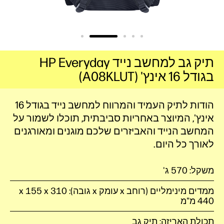
תיק גב למחשב נייד HP Everyday
בגודל 16 אינץ' (A08KLUT)
הודות לתיק העמיד והמרווח למחשב נייד בגודל 16
אינץ', המיוצר באחריות סביבתית, תוכלו לשמור על
המחשב הנייד והאביזרים שלכם מוגנים ומאורגנים
לאורך כל היום.
משקל: 570 ג'
440 מ"מ
תכולת האריזה: תיק גב