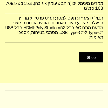
ממדים מינימליים (רוחב x עומק x גובה): ‎769.5 x 115.2
x 103 מ"מ
תכולת האריזה: תפס למסך; תריס פרטיות; מדריך
הפעלה מהירה; תעודת אחריות; הודעה אודות המוצר;
מתאם מתח AC; כבל HDMI; Poly Studio V52‎; כבל USB
Type-C®‎ ל-USB Type-C®‎; מסמכי בטיחות; מסמכי
תאימות
Shop