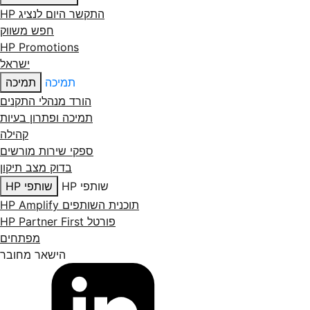
התקשר היום לנציג HP
חפש משווק
HP Promotions
ישראל
תמיכה
תמיכה
הורד מנהלי התקנים
תמיכה ופתרון בעיות
קהילה
ספקי שירות מורשים
בדוק מצב תיקון
שותפי HP
שותפי HP
תוכנית השותפים HP Amplify
פורטל HP Partner First
מפתחים
הישאר מחובר