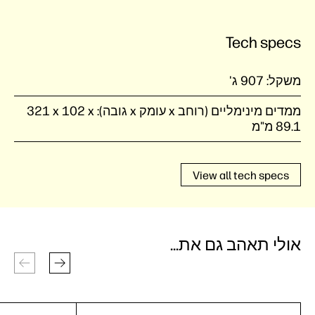
Tech specs
משקל:
907 ג'
ממדים מינימליים (רוחב x עומק x גובה):
‎321 x 102 x
89.1 מ"מ
View all tech specs
אולי תאהב גם את...