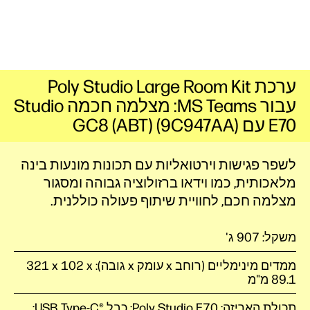
ערכת Poly Studio Large Room Kit
עבור MS Teams: מצלמה חכמה Studio
E70 עם GC8 (ABT) (9C947AA)
לשפר פגישות וירטואליות עם תכונות מונעות בינה
מלאכותית, כמו וידאו ברזולוציה גבוהה ומסגור
מצלמה חכם, לחוויית שיתוף פעולה כוללנית‎.
משקל: 907 ג'
ממדים מינימליים (רוחב x עומק x גובה): ‎321 x 102 x
89.1 מ"מ
תכולת האריזה: Poly Studio ‎E70; כבל USB Type-C®️‎;