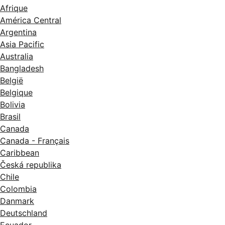
Afrique
América Central
Argentina
Asia Pacific
Australia
Bangladesh
België
Belgique
Bolivia
Brasil
Canada
Canada - Français
Caribbean
Česká republika
Chile
Colombia
Danmark
Deutschland