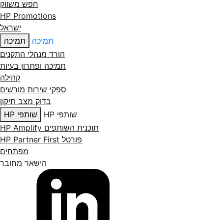
חפש משווק
HP Promotions
ישראל
תמיכה
תמיכה
הורד מנהלי התקנים
תמיכה ופתרון בעיות
קהילה
ספקי שירות מורשים
בדוק מצב תיקון
שותפי HP
שותפי HP
תוכנית השותפים HP Amplify
פורטל HP Partner First
מפתחים
הישאר מחובר