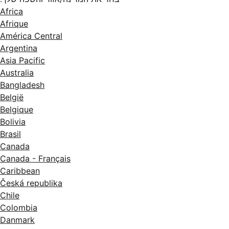
Africa
Afrique
América Central
Argentina
Asia Pacific
Australia
Bangladesh
België
Belgique
Bolivia
Brasil
Canada
Canada - Français
Caribbean
Česká republika
Chile
Colombia
Danmark