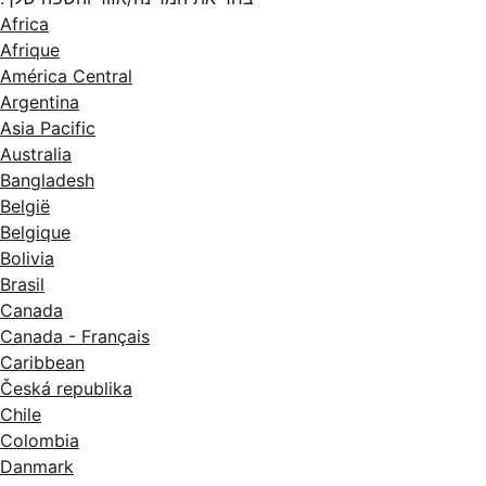
Africa
Afrique
América Central
Argentina
Asia Pacific
Australia
Bangladesh
België
Belgique
Bolivia
Brasil
Canada
Canada - Français
Caribbean
Česká republika
Chile
Colombia
Danmark