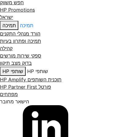
חפש משווק
HP Promotions
ישראל
תמיכה
תמיכה
הורד מנהלי התקנים
תמיכה ופתרון בעיות
קהילה
ספקי שירות מורשים
בדוק מצב תיקון
שותפי HP
שותפי HP
תוכנית השותפים HP Amplify
פורטל HP Partner First
מפתחים
הישאר מחובר