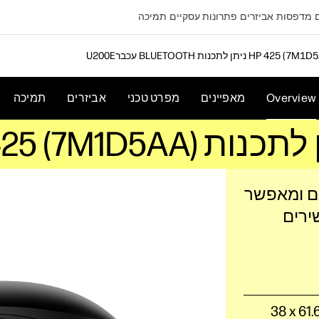
מדפסות
אביזרים
פתרונות עסקיים
תמיכה
BLUETO ניתן לתכנות HP 425 (7M1D5AA)
Overview
מאפיינים
מפרט טכני
אביזרים
תמיכה
ל מקום ומאפשר
ירים
ממדים מינימליים (רוחב x עומק x גובה): 108.6 x‏ 61.6 x‏ 38