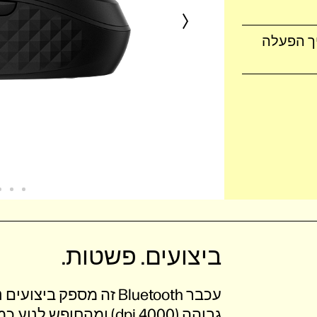
אלחוטי; 1 סוללת AA; מדריך הפעלה
ביצועים. פשטות.
עכבר Bluetooth זה מספק 
גבוהה (4000 dpi) ומהחופש לנוע כמעט על כל