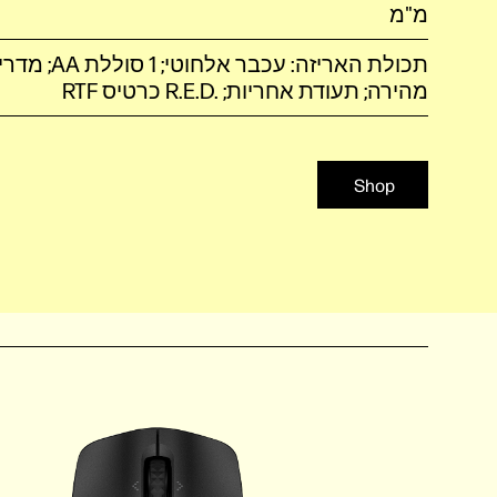
מ"מ
תכולת האריזה: עכבר 
מהירה; תעודת אחריות; R.E.D.‎ כרטיס RTF
Shop