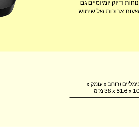
חות ודיוק יומיומיים גם
עות ארוכות של שימוש.
ממדים מינימליים (רוחב x עומק x
 x‏ 38 מ"מ