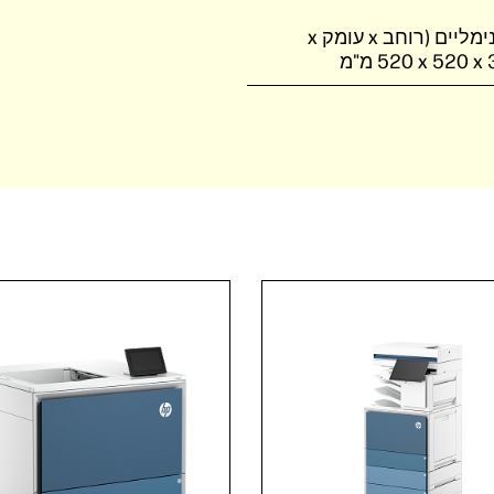
ממדים מינימליים (רוחב x עומק x
‎520 x 520 x מ"מ