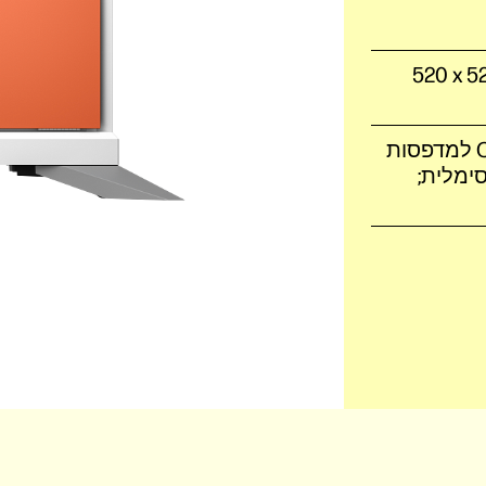
ק x גובה): ‎520 x 520 x 393
תכולת האריזה: מעמד לאחסון בצבע Comet Red למדפסות
יבות מקסימלית;