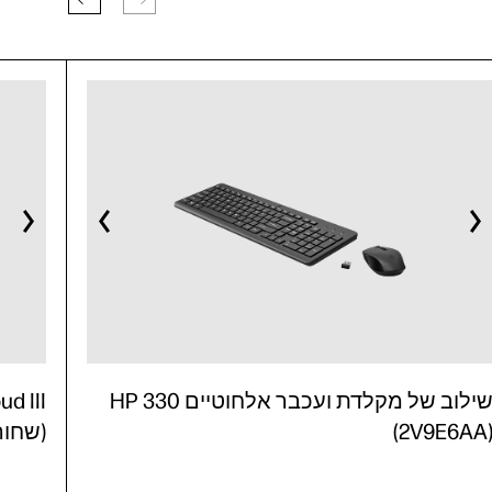
שילוב של מקלדת ועכבר אלחוטיים HP 330
(2V9E6AA
(שחור/אד