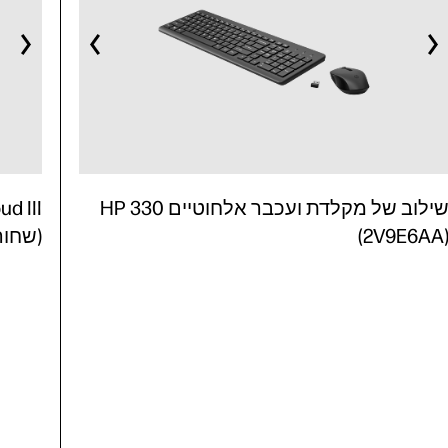
שילוב של מקלדת ועכבר אלחוטיים HP 330
(2V9E6AA
(שחור/אד