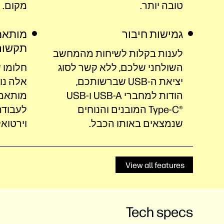
טובה יותר‎.
מקום.
גמישות חיבור
מותאמ
תקשור
לענות בקלות לשיחות מהמחשב
השולחני שלכם, ללא קשר לסוג
יציאת ה-USB שברשותכם,
אלה נו
הודות למחברי‎ USB-A ‎ו-USB
מותאמו
Type-C®️‎ המובנים והנוחים
לעבודה
שנמצאים באותו הכבל‎.
וירטוא
View all features
Tech specs