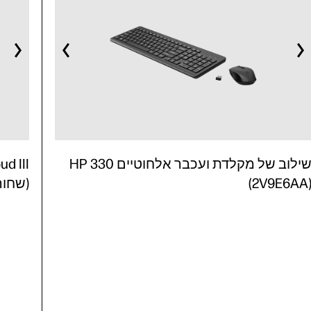
שילוב של מקלדת ועכבר אלחוטיים HP 330
(2V9E6AA
(שחור/אד