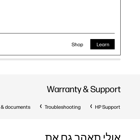
Shop
Learn
Warranty & Support
 & documents
Troubleshooting
HP Support
אולי תאהב גם את...