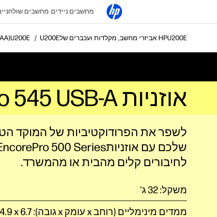
מחשבים ניידים
מחשבים שולחניים
אביזרי מחשב, מקלדות ועכברים של HP
אוזניות OLY ENCOREPRO 545 USB-A
אוזניות Poly EncorePro 545 USB-A הניתנות להמרה (783R4AA)
לשפר את הפרודוקטיביות של המוקד הטל
שלכם עם אוזניות EncorePro 500 Series
משקל: 32 ג'
ממדים מינימליים (רוחב x עומק x גובה): ‎11.1 x 14.9 x 6.7 ס"מ