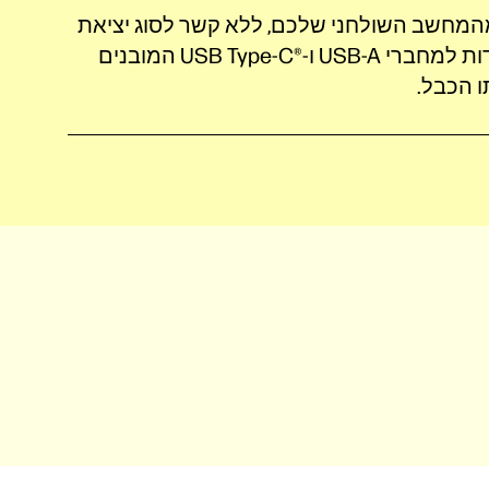
המחשב השולחני שלכם, ללא קשר לסוג יציאת
ה-USB שברשותכם, הודות למחברי‎ USB-A ‎ו-USB Type-C®️‎ המובנים
הכבל‎.