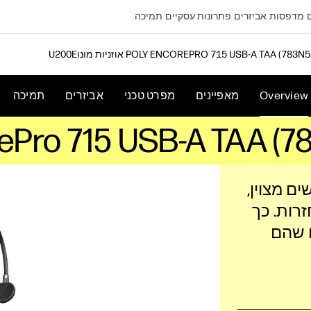
מדפסות
אביזרים
פתרונות עסקיים
תמיכה
יות מונו POLY ENCOREPRO 715 USB-A TAA (783N5AA)
Overview
מאפיינים
מפרט טכני
אביזרים
תמיכה
טול רעשים מצוין,
לאינטראקציות קוליות מדויקות ולפחות חזרות‎. כך
 שהם