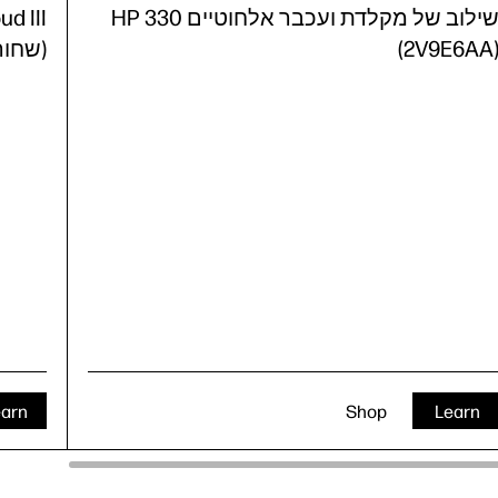
שילוב של מקלדת ועכבר אלחוטיים HP 330
(2V9E6AA
(שחור/אד
earn
Shop
Learn