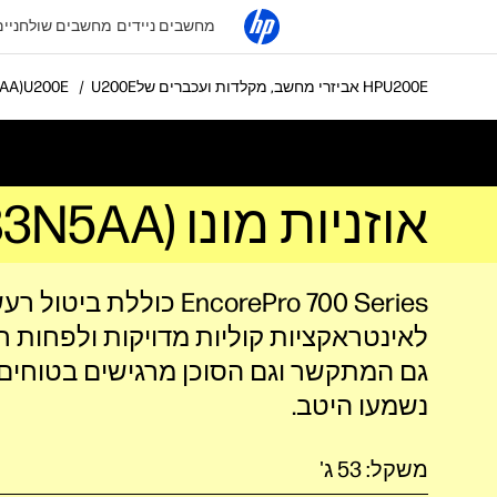
מחשבים ניידים
מחשבים שולחניים
אביזרי מחשב, מקלדות ועכברים של HP
אוזנ
אוזניות מונו Poly EncorePro 715 USB-A TAA (783N5AA)
EncorePro 700 Series כוללת בי
גם המתקשר וגם הסוכן מרגישים בטוחים
נשמעו היטב.
משקל: 53 ג'