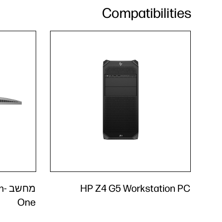
Compatibilities
HP Z4 G5 Workstation PC
מח
One