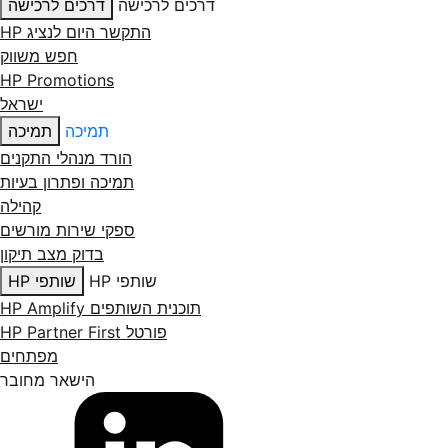
דרכים לרכישה
דרכים לרכישה
התקשר היום לנציג HP
חפש משווק
HP Promotions
ישראל
תמיכה
תמיכה
הורד מנהלי התקנים
תמיכה ופתרון בעיות
קהילה
ספקי שירות מורשים
בדוק מצב תיקון
שותפי HP
שותפי HP
תוכנית השותפים HP Amplify
פורטל HP Partner First
מפתחים
הישאר מחובר