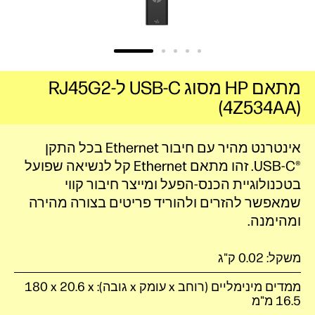
מתאם HP מסוג USB-C ל-RJ45G2
(4Z534AA)
אינטרנט מהיר עם חיבור Ethernet בכל התקן
USB-C®‎‏. זהו מתאם Ethernet קל לנשיאה שפועל
בטכנולוגיית הכנס-הפעל ומייצר חיבור קווי
שמאפשר להזרים ולהוריד פריטים בצורה מהירה
ומהימנה.
משקל: 0.02 ק"ג
ממדים מינימליים (רוחב x עומק x גובה): ‎180 x 20.6 x
16.5 מ"מ