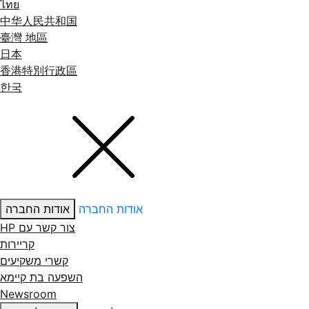
ไทย
中华人民共和国
臺灣 地區
日本
香港特別行政區
한국
אודות החברה
אודות החברה
צור קשר עם ‏HP
קריירות
קשרי משקיעים
השפעה בת קיימא
Newsroom