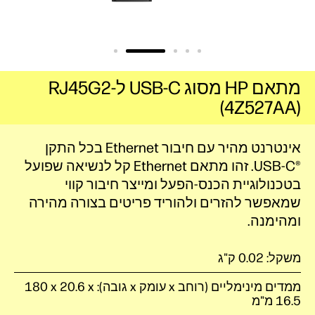
מתאם HP מסוג USB-C ל-RJ45G2
(4Z527AA)
אינטרנט מהיר עם חיבור Ethernet בכל התקן
USB-C®‎‏. זהו מתאם Ethernet קל לנשיאה שפועל
בטכנולוגיית הכנס-הפעל ומייצר חיבור קווי
שמאפשר להזרים ולהוריד פריטים בצורה מהירה
ומהימנה.
משקל: 0.02 ק"ג
ממדים מינימליים (רוחב x עומק x גובה): ‎180 x 20.6 x
16.5 מ"מ