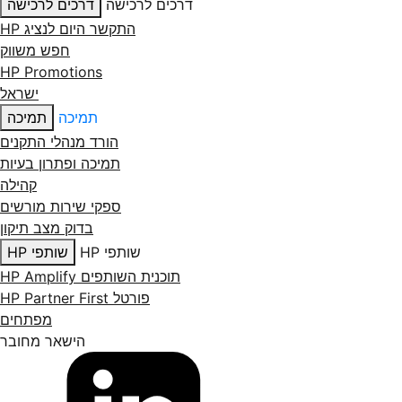
דרכים לרכישה
דרכים לרכישה
התקשר היום לנציג HP
חפש משווק
HP Promotions
ישראל
תמיכה
תמיכה
הורד מנהלי התקנים
תמיכה ופתרון בעיות
קהילה
ספקי שירות מורשים
בדוק מצב תיקון
שותפי HP
שותפי HP
תוכנית השותפים HP Amplify
פורטל HP Partner First
מפתחים
הישאר מחובר