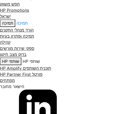
חפש משווק
HP Promotions
ישראל
תמיכה
תמיכה
הורד מנהלי התקנים
תמיכה ופתרון בעיות
קהילה
ספקי שירות מורשים
בדוק מצב תיקון
שותפי HP
שותפי HP
תוכנית השותפים HP Amplify
פורטל HP Partner First
מפתחים
הישאר מחובר