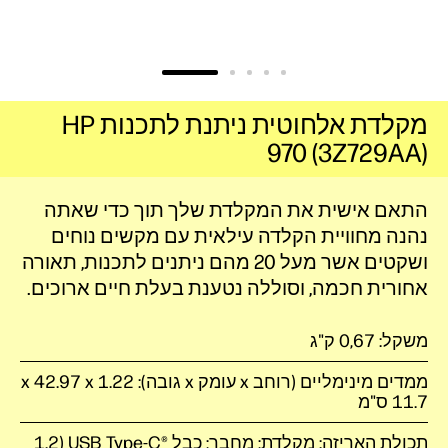
מקלדת אלחוטית ניתנת לתכנות HP
970 (3Z729AA)
התאם אישית את המקלדת שלך תוך כדי שאתה
נהנה מחוויית הקלדה עילאית עם מקשים נוחים
ושקטים אשר מעל 20 מהם ניתנים לתכנות, תאורה
אחורית חכמה, וסוללה נטענת בעלת חיים ארוכים.
משקל: 0,67 ק"ג
ממדים מינימליים (רוחב x עומק x גובה): 1.22 x ‏42.97 x
תכולת האריזה: מקלדת; מחבר; כבל USB Type-C®‎‏ (1.2