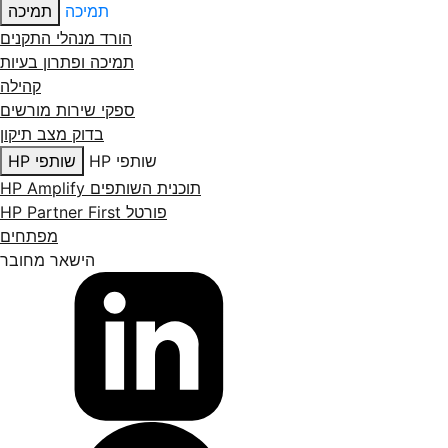
תמיכה
תמיכה
הורד מנהלי התקנים
תמיכה ופתרון בעיות
קהילה
ספקי שירות מורשים
בדוק מצב תיקון
שותפי HP
שותפי HP
תוכנית השותפים HP Amplify
פורטל HP Partner First
מפתחים
הישאר מחובר