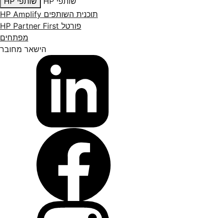
שותפי HP
שותפי HP
תוכנית השותפים HP Amplify
פורטל HP Partner First
מפתחים
הישאר מחובר