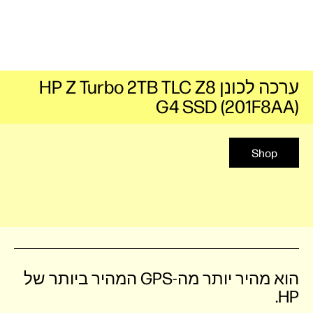
ערכה לכונן HP Z Turbo 2TB TLC Z8
G4 SSD (201F8AA)
Shop
הוא מהיר יותר מה-GPS המהיר ביותר של
HP.