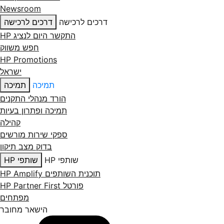
Newsroom
דרכים לרכישה
דרכים לרכישה
התקשר היום לנציג HP
חפש משווק
HP Promotions
ישראל
תמיכה
תמיכה
הורד מנהלי התקנים
תמיכה ופתרון בעיות
קהילה
ספקי שירות מורשים
בדוק מצב תיקון
שותפי HP
שותפי HP
תוכנית השותפים HP Amplify
פורטל HP Partner First
מפתחים
הישאר מחובר