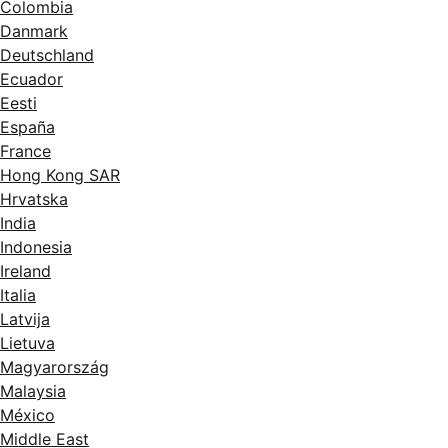
Colombia
Danmark
Deutschland
Ecuador
Eesti
España
France
Hong Kong SAR
Hrvatska
India
Indonesia
Ireland
Italia
Latvija
Lietuva
Magyarország
Malaysia
México
Middle East