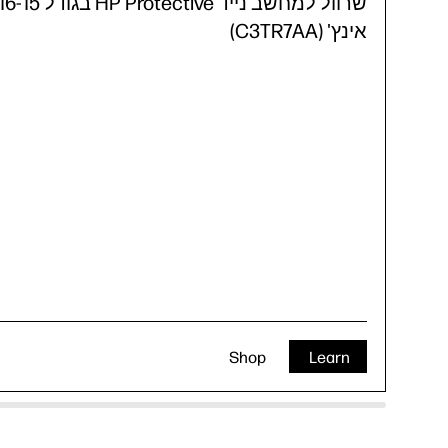
שרוול למחשב נייד HP Protective בגודל -15
אינץ' (C3TR7AA)
Shop
Learn