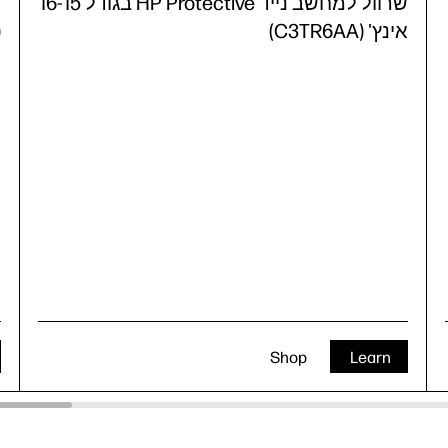
16
שרוול למחשב נייד HP Protective בגודל 16-15
אינץ' (C3TR6AA)
)
Shop
Learn