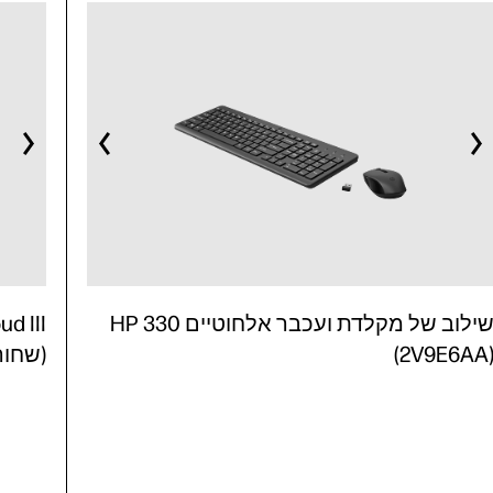
שילוב של מקלדת ועכבר אלחוטיים HP 330
(2V9E6AA
(שחור/אד