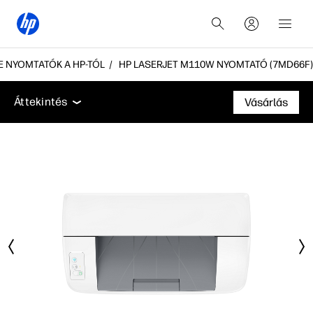
NE NYOMTATÓK A HP-TÓL
HP LASERJET M110W NYOMTATÓ (7MD66F)
Áttekintés
Jellemzők
Műszaki adatok
Tartozék
Áttekintés
Vásárlás
Áttekintés
Jellemzők
Műszaki adatok
Tartozékok
Támogatás