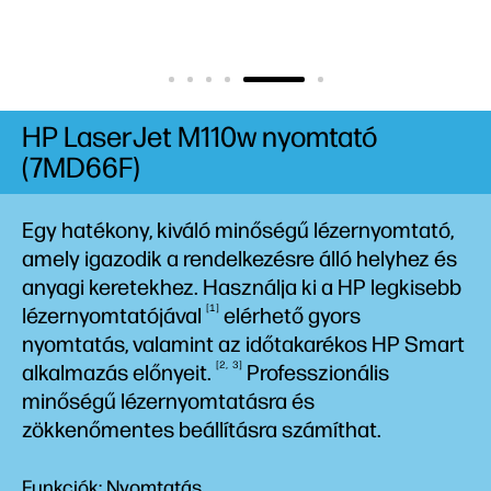
HP LaserJet M110w nyomtató
(7MD66F)
Egy hatékony, kiváló minőségű lézernyomtató,
amely igazodik a rendelkezésre álló helyhez és
anyagi keretekhez. Használja ki a HP legkisebb
1
lézernyomtatójával
elérhető gyors
nyomtatás, valamint az időtakarékos HP Smart
2
3
alkalmazás
előnyeit.
Professzionális
minőségű lézernyomtatásra és
zökkenőmentes beállításra számíthat.
Funkciók: Nyomtatás