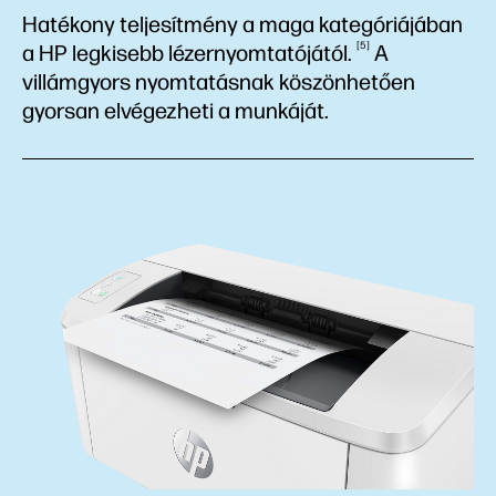
Hatékony teljesítmény a maga kategóriájában
5
a HP legkisebb
lézernyomtatójától.
A
villámgyors nyomtatásnak köszönhetően
gyorsan elvégezheti a munkáját.