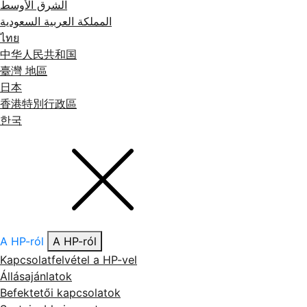
الشرق الأوسط
المملكة العربية السعودية
ไทย
中华人民共和国
臺灣 地區
日本
香港特別行政區
한국
A HP-ról
A HP-ról
Kapcsolatfelvétel a HP-vel
Állásajánlatok
Befektetői kapcsolatok