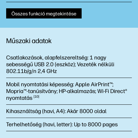
Összes funkció megtekintése
Műszaki adatok
Csatlakozások, alapfelszereltség:
1 nagy
sebességű USB 2.0 (eszköz); Vezeték nélküli
802.11b/g/n 2,4 GHz
Mobil nyomtatási képesség:
Apple AirPrint™;
Mopria™-tanúsítvány; HP-alkalmazás; Wi-Fi Direct®
nyomtatás
10
Kihasználtság (havi, A4):
Akár 8000 oldal
Terhelhetőség (havi, letter):
Up to 8000 pages