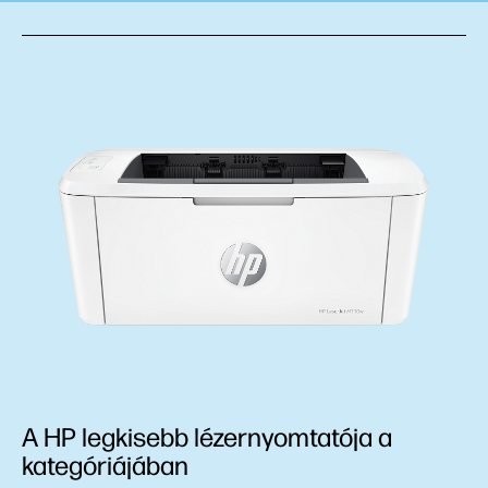
A HP legkisebb lézernyomtatója a
kategóriájában