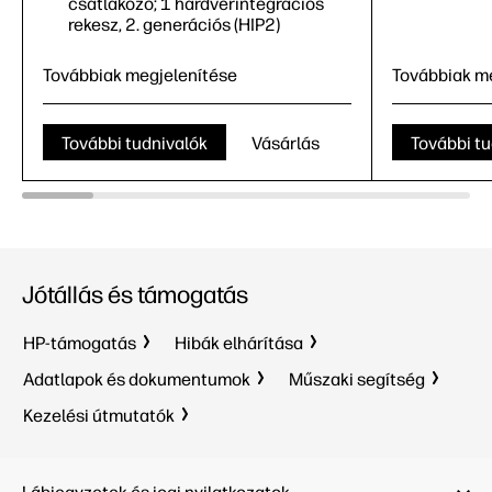
csatlakozó; 1 hardverintegrációs
rekesz, 2. generációs (HIP2)
Továbbiak megjelenítése
Továbbiak m
További tudnivalók
Vásárlás
További tu
Nyomtat
Akár 52 o
Jótállás és támogatás
Nyomtatás, másolás, beolvasás és
opcionális fax
100 lapos
550 lapo
HP-támogatás
Hibák elhárítása
Akár 52 oldal/perc
fekete
11
1 Gigabi
Adatlapok és dokumentumok
Műszaki segítség
100 lapos többfunkciós adagoló,
Base-T há
550 lapos adagoló, 50 lapos
hardverin
Kezelési útmutatók
automatikus lapadagoló
generáció
1 nagy sebességű USB 2.0 (eszköz);
sebességű
2 nagy sebességű USB 2.0
sebesség