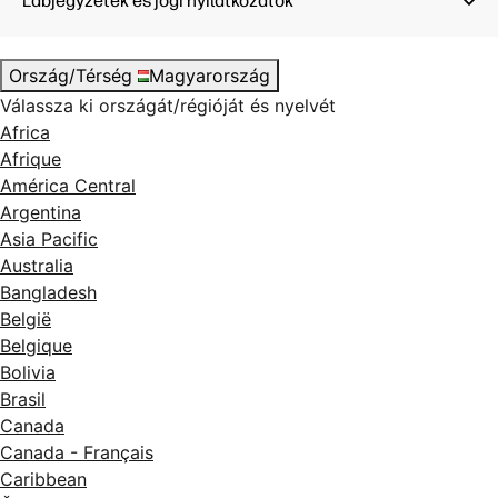
Lábjegyzetek és jogi nyilatkozatok
(gazdaport); 1 Gigabit Ethernet
Mobil nyo
10/100/1000 Base-T hálózati
AirPrint™
csatlakozó; 1 hardverintegrációs
rekesz, 2. generációs (HIP2)
Ország/Térség
Magyarország
Mobil nyomtatási képesség: Apple
Válassza ki országát/régióját és nyelvét
AirPrint™; Mopria™-tanúsítvány;
Africa
Afrique
América Central
Argentina
Asia Pacific
Australia
Bangladesh
België
Belgique
Bolivia
Brasil
Canada
Canada - Français
Caribbean