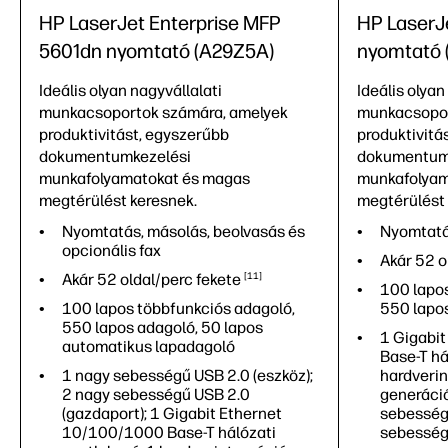
HP LaserJet Enterprise MFP
HP LaserJ
5601dn nyomtató (A29Z5A)
nyomtató 
Ideális olyan nagyvállalati
Ideális olyan
munkacsoportok számára, amelyek
munkacsopor
produktivitást, egyszerűbb
produktivitá
dokumentumkezelési
dokumentum
munkafolyamatokat és magas
munkafolyam
megtérülést keresnek.
megtérülést 
Nyomtatás, másolás, beolvasás és
Nyomtat
opcionális fax
Akár 52 o
Akár 52 oldal/perc
fekete
11
100 lapos
100 lapos többfunkciós adagoló,
550 lapo
550 lapos adagoló, 50 lapos
1 Gigabi
automatikus lapadagoló
Base-T há
1 nagy sebességű USB 2.0 (eszköz);
hardverin
2 nagy sebességű USB 2.0
generáció
(gazdaport); 1 Gigabit Ethernet
sebességű
10/100/1000 Base-T hálózati
sebesség