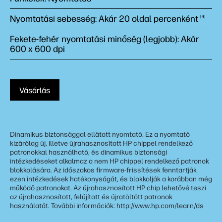
Nyomtatási sebesség: Akár 20 oldal
percenként
4
Fekete-fehér nyomtatási minőség (legjobb): Akár
600 x 600 dpi
Vásárlás
Dinamikus biztonsággal ellátott nyomtató. Ez a nyomtató
kizárólag új, illetve újrahasznosított HP chippel rendelkező
patronokkal használható, és dinamikus biztonsági
intézkedéseket alkalmaz a nem HP chippel rendelkező patronok
blokkolására. Az időszakos firmware-frissítések fenntartják
ezen intézkedések hatékonyságát, és blokkolják a korábban még
működő patronokat. Az újrahasznosított HP chip lehetővé teszi
az újrahasznosított, felújított és újratöltött patronok
használatát. További információk: http://www.hp.com/learn/ds