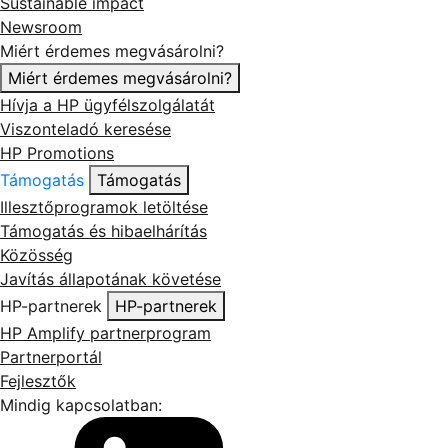
Sustainable impact
Newsroom
Miért érdemes megvásárolni?
Miért érdemes megvásárolni?
Hívja a HP ügyfélszolgálatát
Viszonteladó keresése
HP Promotions
Támogatás
Támogatás
Illesztőprogramok letöltése
Támogatás és hibaelhárítás
Közösség
Javítás állapotának követése
HP-partnerek
HP-partnerek
HP Amplify partnerprogram
Partnerportál
Fejlesztők
Mindig kapcsolatban: