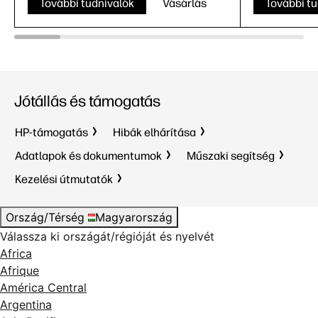
További tudnivalók
Vásárlás
További tu
Jótállás és támogatás
HP-támogatás
Hibák elhárítása
Adatlapok és dokumentumok
Műszaki segítség
Kezelési útmutatók
Ország/Térség
Magyarország
Válassza ki országát/régióját és nyelvét
Africa
Afrique
América Central
Argentina