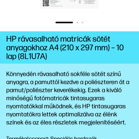
HP rávasalható matricák sötét
anyagokhoz A4 (210 x 297 mm) – 10
lap (8L1U7A)
Könnyedén rávasalható sokféle sötét színű
anyagra, a pamuttól kezdve a poliészteren át a
pamut/poliészter keverékekig. Ezek a kiváló
minőségű fotómatricák tintasugaras
nyomtatókkal működnek, és HP tintasugaras
nyomtatókra lettek optimalizálva az élénk
színek és az éles részletek megjelenítéséért.
Termékalcsoport: Speciális hordozók