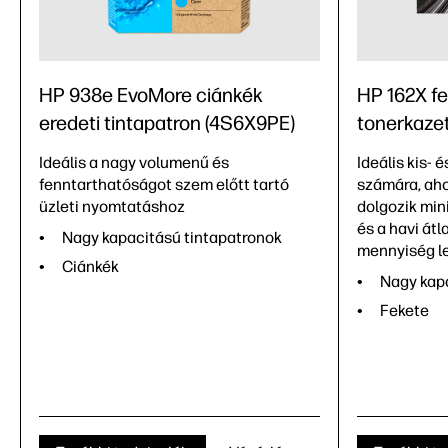
HP 938e EvoMore ciánkék
HP 162X fe
eredeti tintapatron (4S6X9PE)
tonerkaze
Ideális a nagy volumenű és
Ideális kis- 
fenntarthatóságot szem előtt tartó
számára, aho
üzleti nyomtatáshoz
dolgozik mini
és a havi át
Nagy kapacitású tintapatronok
mennyiség le
Ciánkék
Nagy kap
Fekete