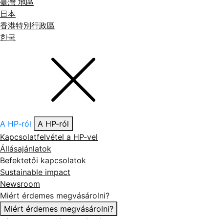
臺灣 地區
日本
香港特別行政區
한국
A HP-ról
A HP-ról
Kapcsolatfelvétel a HP-vel
Állásajánlatok
Befektetői kapcsolatok
Sustainable impact
Newsroom
Miért érdemes megvásárolni?
Miért érdemes megvásárolni?