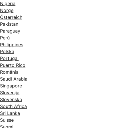
Nigeria
Norge
Österreich
Pakistan
Paraguay
Perú
Philippines
Polska
Portugal
Puerto Rico
România
Saudi Arabia
Singapore
Slovenija
Slovensko
South Africa
Sri Lanka
Suisse
Suomi