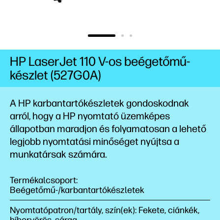
HP LaserJet 110 V-os beégetőmű-
készlet (527G0A)
A HP karbantartókészletek gondoskodnak
arról, hogy a HP nyomtató üzemképes
állapotban maradjon és folyamatosan a lehető
legjobb nyomtatási minőséget nyújtsa a
munkatársak számára.
Termékalcsoport:
Beégetőmű-/karbantartókészletek
Nyomtatópatron/tartály, szín(ek): Fekete, ciánkék,