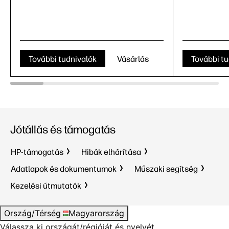
További tudnivalók
Vásárlás
További tu
Jótállás és támogatás
HP-támogatás
Hibák elhárítása
Adatlapok és dokumentumok
Műszaki segítség
Kezelési útmutatók
Ország/Térség
Magyarország
Válassza ki országát/régióját és nyelvét