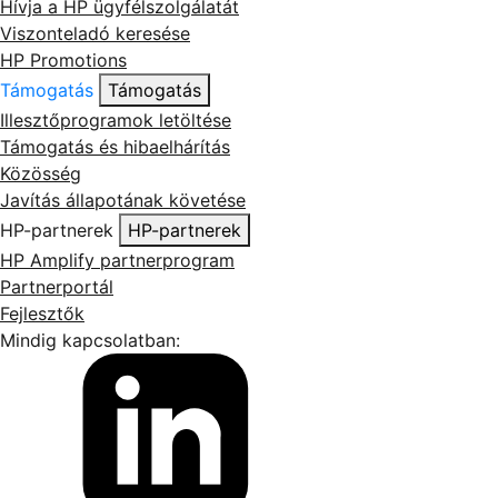
Hívja a HP ügyfélszolgálatát
Viszonteladó keresése
HP Promotions
Támogatás
Támogatás
Illesztőprogramok letöltése
Támogatás és hibaelhárítás
Közösség
Javítás állapotának követése
HP-partnerek
HP-partnerek
HP Amplify partnerprogram
Partnerportál
Fejlesztők
Mindig kapcsolatban: