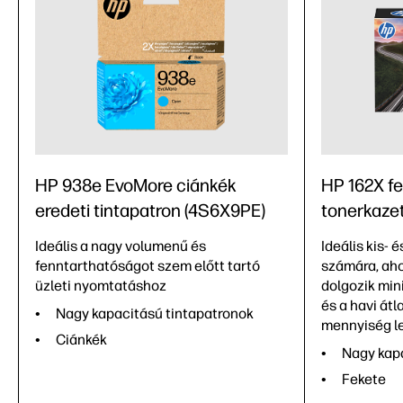
HP 938e EvoMore ciánkék
HP 162X fe
eredeti tintapatron (4S6X9PE)
tonerkaze
Ideális a nagy volumenű és
Ideális kis- 
fenntarthatóságot szem előtt tartó
számára, aho
üzleti nyomtatáshoz
dolgozik mini
és a havi át
Nagy kapacitású tintapatronok
mennyiség le
Ciánkék
Nagy kap
Fekete