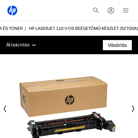
A ÉS TONER
HP LASERJET 110 V-OS BEÉGETŐMŰ-KÉSZLET (527G0A)
Áttekintés
Támogatás
Áttekintés
Vásárlás
Áttekintés
Támogatás