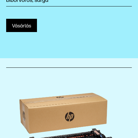
bíborvörös, sárga
Vásárlás