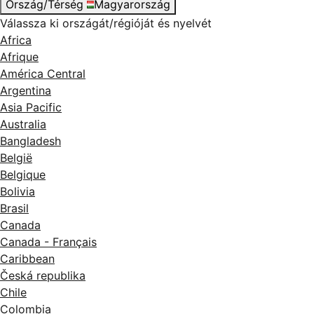
Ország/Térség
Magyarország
Válassza ki országát/régióját és nyelvét
Africa
Afrique
América Central
Argentina
Asia Pacific
Australia
Bangladesh
België
Belgique
Bolivia
Brasil
Canada
Canada - Français
Caribbean
Česká republika
Chile
Colombia