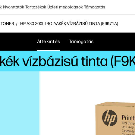
k
Nyomtatók
Tartozékok
Üzleti megoldások
Támogatás
S TONER
HP A30 200L IBOLYAKÉK VÍZBÁZISÚ TINTA (F9K71A)
Áttekintés
Támogatás
ék vízbázisú tinta (F9