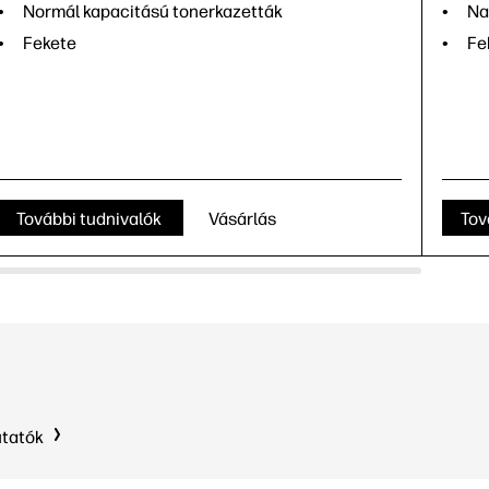
Normál kapacitású tonerkazetták
Na
Fekete
Fe
További tudnivalók
Vásárlás
Tov
utatók