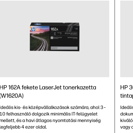
HP 162A fekete LaserJet tonerkazetta
HP 3
(W1620A)
tint
Ideális kis- és középvállalkozások számára, ahol 3–
Ideál
10 felhasználó dolgozik minimális IT-felügyelet
dokum
mellett, és a havi átlagos nyomtatási mennyiség
kivál
legfeljebb 4 ezer oldal.
vagy 