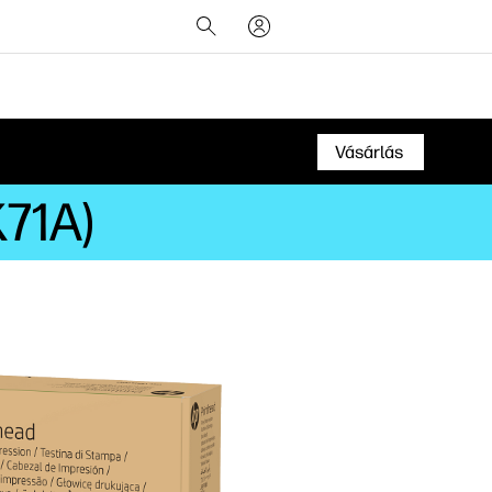
Vásárlás
K71A)