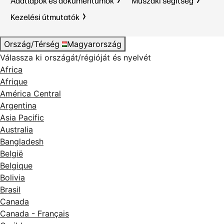
Adatlapok és dokumentumok
Műszaki segítség
Kezelési útmutatók
Ország/Térség
Magyarország
Válassza ki országát/régióját és nyelvét
Africa
Afrique
América Central
Argentina
Asia Pacific
Australia
Bangladesh
België
Belgique
Bolivia
Brasil
Canada
Canada - Français