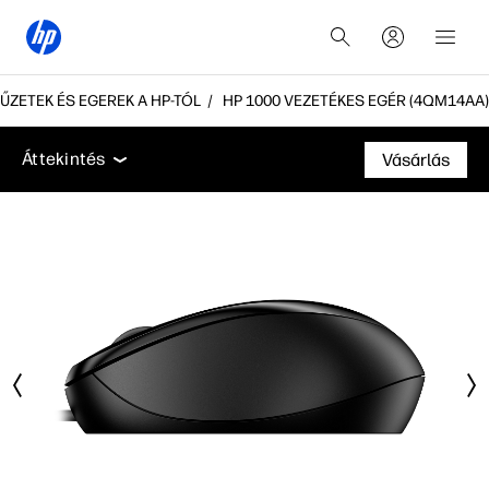
ŰZETEK ÉS EGEREK A HP-TÓL
HP 1000 VEZETÉKES EGÉR (4QM14AA)
Áttekintés
Jellemzők
Műszaki adatok
Tartozék
Áttekintés
Vásárlás
Áttekintés
Jellemzők
Műszaki adatok
Tartozékok
Támogatás