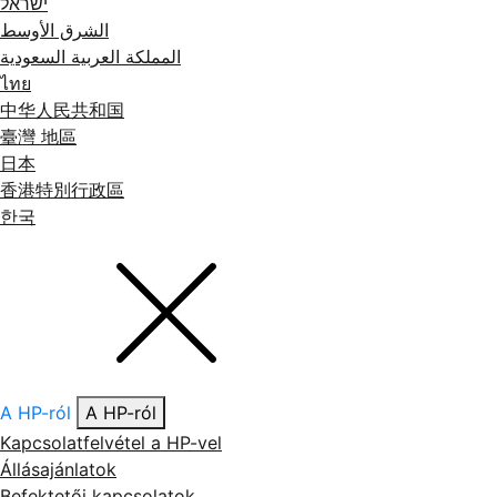
ישראל
الشرق الأوسط
المملكة العربية السعودية
ไทย
中华人民共和国
臺灣 地區
日本
香港特別行政區
한국
A HP-ról
A HP-ról
Kapcsolatfelvétel a HP-vel
Állásajánlatok
Befektetői kapcsolatok