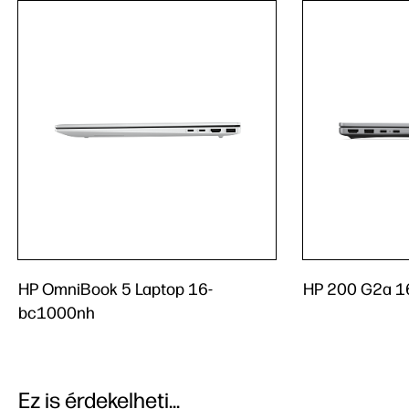
HP OmniBook 5 Laptop 16-
HP 200 G2a 1
bc1000nh
Ez is érdekelheti...