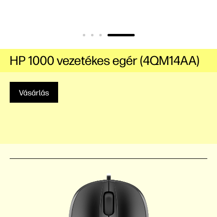
HP 1000 vezetékes egér (4QM14AA)
Vásárlás