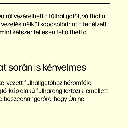
lról vezérelheti a fülhallgatót, válthat a
 vezeték nélkül kapcsolódhat a fedélzeti
nt kétszer teljesen feltöltheti a
t során is kényelmes
tervezett fülhallgatóhoz háromféle
ó, kúp alakú fülharang tartozik, emellett
l a beszédhangerőre, hogy Ön ne