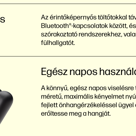
és
Az érintőképernyős töltőtokkal távo
Bluetooth®-kapcsolatok között, és
szórakoztató rendszerekhez, valami
fülhallgatót.
Egész napos használa
A könnyű, egész napos viselésre 
méretű, maximális kényelmet nyújt
fejlett önhangérzékeléssel ügye
erőltesse meg a hangját.