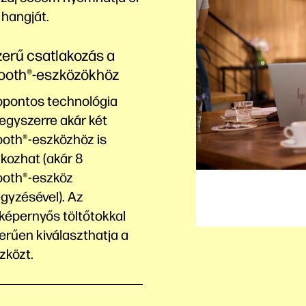
 hangját.
erű csatlakozás a
ooth®-eszközökhöz
bpontos technológia
egyszerre akár két
ooth®-eszközhöz is
kozhat (akár 8
ooth®-eszköz
gyzésével). Az
képernyős töltőtokkal
erűen kiválaszthatja a
zközt.