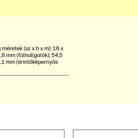
 méretek (sz x h x m):
16 x
,8 mm (fülhallgatók); 54,5
3,1 mm (érintőképernyős