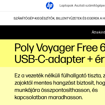
Laptopok
Asztali számítógépe
SZÁMÍTÓGÉP-KIEGÉSZÍTŐK, BILLENTYŰZETEK ÉS EGEREK A H
Áttekin
Poly Voyager Free 
USB-C-adapter + ér
Ez a vezeték nélküli fülhallgató tiszta,
zajoktól mentes hangzást biztosít, ho
munkájára összpontosíthasson, és
kapcsolatban maradhasson.