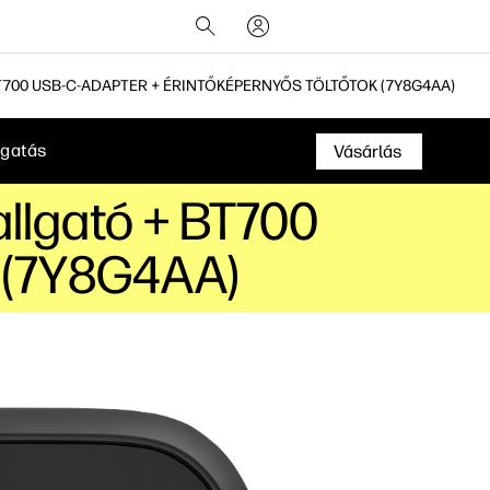
T700 USB-C-ADAPTER + ÉRINTŐKÉPERNYŐS TÖLTŐTOK (7Y8G4AA)
gatás
Vásárlás
allgató + BT700
k (7Y8G4AA)