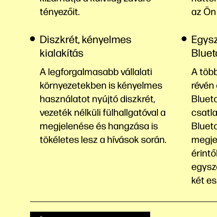
tényezőit.
az Ön
Diszkrét, kényelmes
Egysz
kialakítás
Bluet
A legforgalmasabb vállalati
A töb
környezetekben is kényelmes
révén 
használatot nyújtó diszkrét,
Bluet
vezeték nélküli fülhallgatóval a
csatla
megjelenése és hangzása is
Bluet
tökéletes lesz a hívások során.
megje
érintő
egysz
két
es