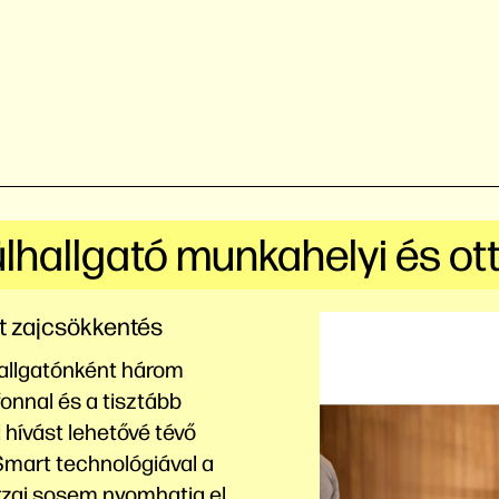
fülhallgató munkahelyi és o
tt zajcsökkentés
hallgatónként három
onnal és a tisztább
i hívást lehetővé tévő
mart technológiával a
rzaj sosem nyomhatja el