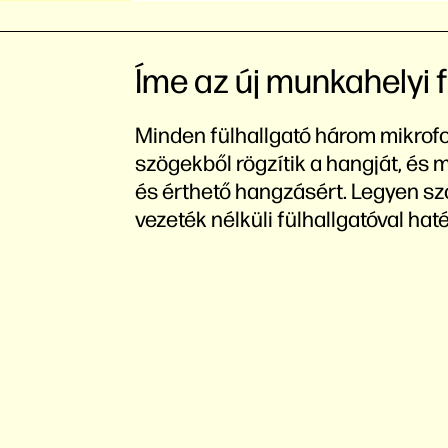
Íme az új munkahelyi f
Minden fülhallgató három mikrof
szögekből rögzítik a hangját, és m
és érthető hangzásért. Legyen szó
vezeték nélküli fülhallgatóval ha