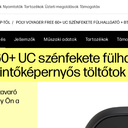
k
Nyomtatók
Tartozékok
Üzleti megoldások
Támogatás
P-TÓL
POLY VOYAGER FREE 60+ UC SZÉNFEKETE FÜLHALLGATÓ + B
tés
Jellemzők
Műszaki adatok
Tartozékok
Támo
60+ UC szénfekete fülh
intőképernyős töltőto
 zavaró
gy Ön a