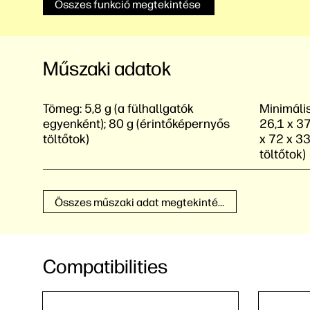
Összes funkció megtekintése
Műszaki adatok
Tömeg:
5,8 g (a fülhallgatók
Minimális
egyenként); 80 g (érintőképernyős
26,1 x 37
töltőtok)
x 72 x 3
töltőtok)
Összes műszaki adat megtekintése
Compatibilities