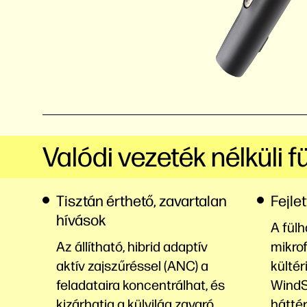
Valódi vezeték nélküli 
Tisztán érthető, zavartalan
Fejle
hívások
A fül
Az állítható, hibrid adaptív
mikrof
aktív zajszűréssel (ANC) a
kültér
feladataira koncentrálhat, és
WindS
kizárhatja a külvilág zavaró
hátté