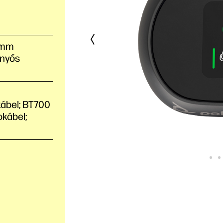
8 mm
rnyős
kábel; BT700
okábel;