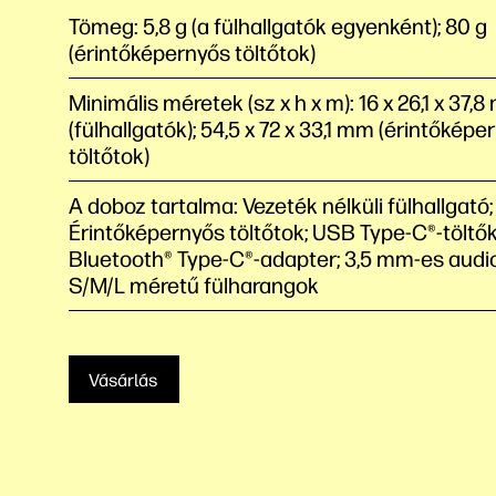
Tömeg: 5,8 g (a fülhallgatók egyenként); 80 g
(érintőképernyős töltőtok)
Minimális méretek (sz x h x m): 16 x 26,1 x 37,
(fülhallgatók); 54,5 x 72 x 33,1 mm (érintőképe
töltőtok)
A doboz tartalma: Vezeték nélküli fülhallgató;
Érintőképernyős töltőtok; USB Type-C®-töltő
Bluetooth® Type-C®-adapter; 3,5 mm-es audi
S/M/L méretű fülharangok
Vásárlás