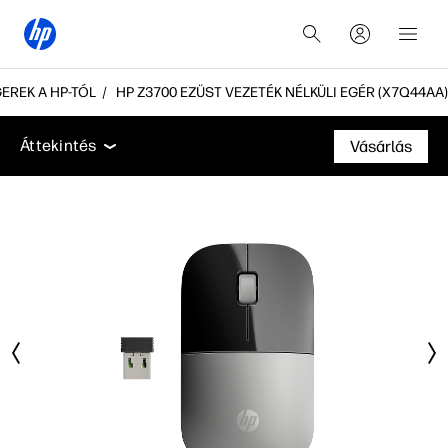
EREK A HP-TÓL
HP Z3700 EZÜST VEZETÉK NÉLKÜLI EGÉR (X7Q44AA)
Áttekintés
Jellemzők
Műszaki adatok
Tartozék
Áttekintés
Vásárlás
Áttekintés
Jellemzők
Műszaki adatok
Tartozékok
Támogatás