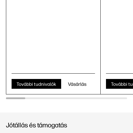
További tudnivalók
Vásárlás
További tu
Jótállás és támogatás