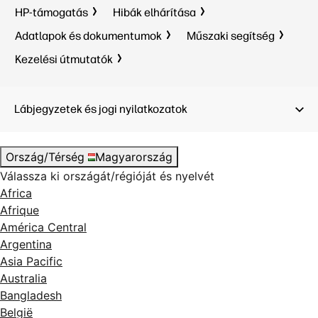
HP-támogatás
Hibák elhárítása
Adatlapok és dokumentumok
Műszaki segítség
Kezelési útmutatók
Lábjegyzetek és jogi nyilatkozatok
Ország/Térség
Magyarország
Válassza ki országát/régióját és nyelvét
Africa
Afrique
América Central
Argentina
Asia Pacific
Australia
Bangladesh
België