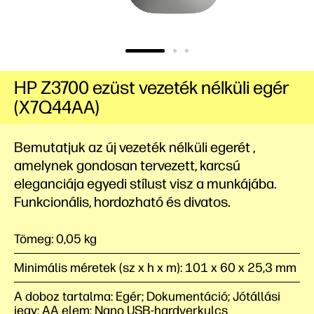
HP Z3700 ezüst vezeték nélküli egér
(X7Q44AA)
Bemutatjuk az új vezeték nélküli
egerét
,
amelynek gondosan tervezett, karcsú
eleganciája egyedi stílust visz a munkájába.
Funkcionális, hordozható és divatos.
Tömeg: 0,05 kg
Minimális méretek (sz x h x m): 101 x 60 x 25,3 mm
A doboz tartalma: Egér; Dokumentáció; Jótállási
jegy; AA elem; Nano USB-hardverkulcs