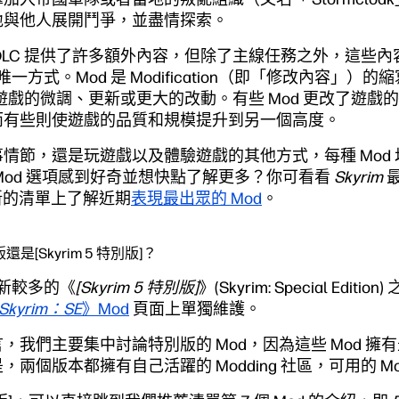
地與他人展開鬥爭，並盡情探索。
DLC 提供了許多額外內容，但除了主線任務之外，這些內
一方式。Mod 是 Modification（即「修改內容」）
遊戲的微調、更新或更大的改動。有些 Mod 更改了遊戲
而有些則使遊戲的品質和規模提升到另一個高度。
情節，還是玩遊戲以及體驗遊戲的其他方式，每種 Mod
Mod 選項感到好奇並想快點了解更多？你可看看
Skyrim
最
新的清單上了解近期
表現最出眾的 Mod
。
還是[Skyrim 5 特別版]？
新較多的《
[Skyrim 5 特別版]
》(Skyrim: Special Edition
Skyrim：SE
》Mod
頁面上單獨維護。
，我們主要集中討論特別版的 Mod，因為這些 Mod 擁
兩個版本都擁有自己活躍的 Modding 社區，可用的 M