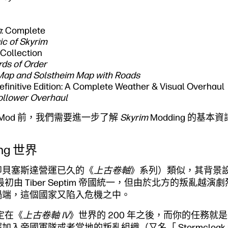
m
: Complete
c of Skyrim
Collection
rds of Order
 Map and Solstheim Map with Roads
efinitive Edition: A Complete Weather & Visual Overhaul
ollower Overhaul
Mod 前，我們需要進一步了解
Skyrim
Modding 的基
ing 世界
即貝塞斯達營運已久的《
上古卷軸
》系列）類似，其背景設在 
度最初由 Tiber Septim 帝國統一，但由於北方的叛亂
禍端，這個國家又陷入危機之中。
定在《
上古卷軸 IV
》世界的 200 年之後，而你的任務就
入帝國軍隊或者當地的叛亂組織（又名「 Stormcloa