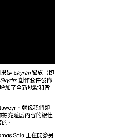
」如果是
Skyrim
貓族（即
Skyrim
創作套件發佈
 增加了全新地點和背
Elsweyr。就像我們即
為你擴充遊戲內容的絕佳
接的。
as Sala 正在開發另