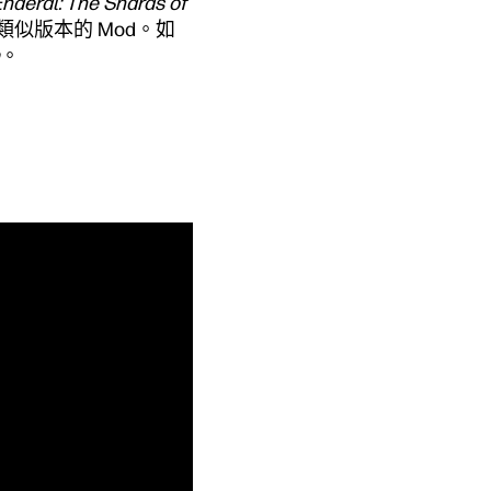
Enderal: The Shards of
似版本的 Mod。如
。