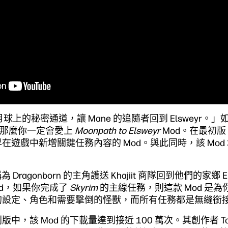
知道月球上的秘密通道，讓 Mane 的追隨者回到 Elsweyr。
粉絲，那麼你一定會愛上
Moonpath to Elsweyr
Mod。在最初版
在遊戲中新增關鍵任務內容的 Mod。與此同時，該 Mod
 Dragonborn 的主角護送 Khajiit 商隊回到他們的家鄉 
od，如果你完成了
Skyrim
的主線任務，則這款 Mod 是
的設定、角色和需要撃倒的怪獸，而所有任務都是無縫銜
，該 Mod 的下載量達到接近 100 萬次。其創作者 Tom