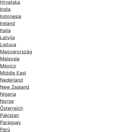
Hrvatska
India
Indonesia
Ireland
Italia
Latvija
Lietuva
Magyarország
Malaysia
México
Middle East
Nederland
New Zealand
Nigeria
Norge
Österreich
Pakistan
Paraguay
Perú