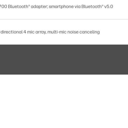
700 Bluetooth® adapter; smartphone via Bluetooth® v5.0
irectional 4 mic array, multi-mic noise canceling