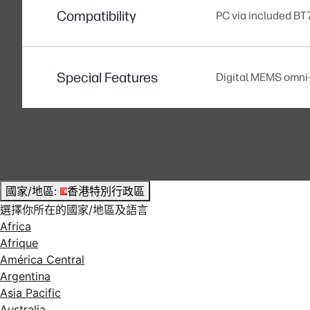
Compatibility
PC via included BT
Special Features
Digital MEMS omni-d
國家/地區:
香港特別行政區
選擇你所在的國家/地區及語言
Africa
Afrique
América Central
Argentina
Asia Pacific
Australia