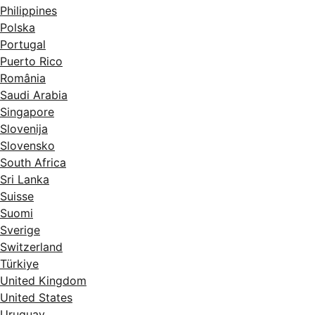
Philippines
Polska
Portugal
Puerto Rico
România
Saudi Arabia
Singapore
Slovenija
Slovensko
South Africa
Sri Lanka
Suisse
Suomi
Sverige
Switzerland
Türkiye
United Kingdom
United States
Uruguay