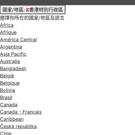
國家/地區:
香港特別行政區
選擇你所在的國家/地區及語言
Africa
Afrique
América Central
Argentina
Asia Pacific
Australia
Bangladesh
België
Belgique
Bolivia
Brasil
Canada
Canada - Français
Caribbean
Česká republika
Chile