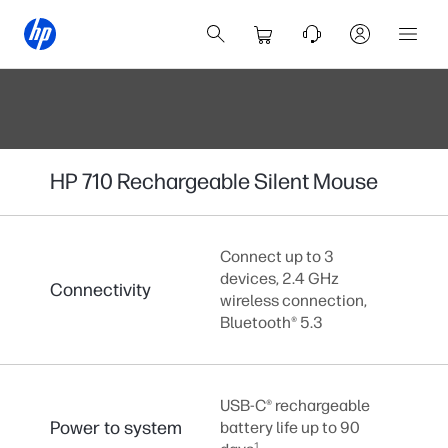
HP 710 Rechargeable Silent Mouse
Connect up to 3
devices, 2.4 GHz
Connectivity
wireless connection,
Bluetooth® 5.3
USB-C® rechargeable
Power to system
battery life up to 90
1