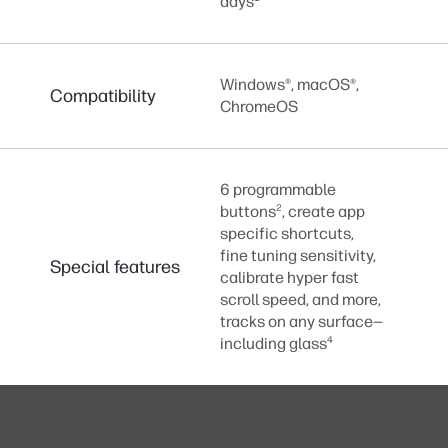
days
Windows®, macOS®,
Compatibility
ChromeOS
6 programmable
2
buttons
, create app
specific shortcuts,
fine tuning sensitivity,
Special features
calibrate hyper fast
scroll speed, and more,
tracks on any surface—
4
including glass