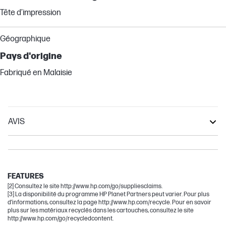
Tête d’impression
Géographique
Pays d'origine
Fabriqué en Malaisie
AVIS
Smart Tank
Other compatible products
Tank
FEATURES
[2] Consultez le site http://www.hp.com/go/suppliesclaims.
[3] La disponibilité du programme HP Planet Partners peut varier. Pour plus
d’informations, consultez la page http://www.hp.com/recycle. Pour en savoir
plus sur les matériaux recyclés dans les cartouches, consultez le site
http://www.hp.com/go/recycledcontent.