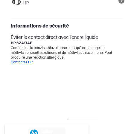
HP
Informations de sécurité
Éviter le contact direct avec l'encre liquide
HP 6ZA17AE
Contient de la benzisothiazolinone ainsi qu’un mélange de
méthylchloroisothiazolinone et de méthylisothiazolinone. Peut
produire une réaction allergique.
Contactez HP
MEILLEURES VENTES
ENCRE/TONER