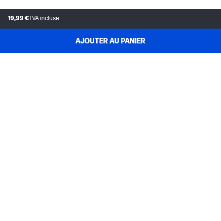
19,99 €
TVA incluse
AJOUTER AU PANIER
SERVICE CLIENT
MON COMPTE HP
INSTANT INK
A PROPOS D'HP
LIENS UTILES