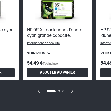
re cyan
HP 951XL cartouche d'encre
HP 95
cyan grande capacité
jaune
authentique
auth
Informations de sécurité
Informa
VOIR PLUS
VOIR 
54,49 €
54,4
TVA incluse
R
AJOUTER AU PANIER