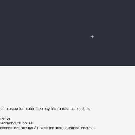
on et consommable d'encrage HP est
'œuvre durant toute la période de validité
voir plus sur les matériaux recyclés dans les cartouches,
anence.
o/learnaboutsupplies.
ovenant des océans. À l’exclusion des bouteilles d’encre et