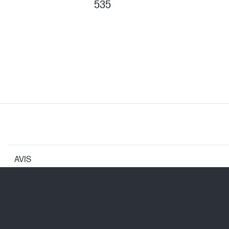
535
AVIS
CARACTÉRISTIQUES DE L'IMPRIMANTE
Technologies de résolution d'impressi