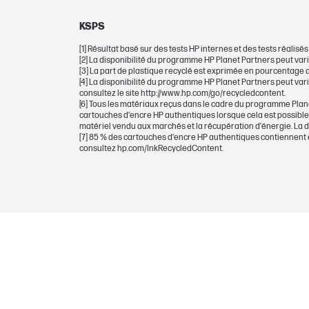
CARTOUCHES ET TÊTES D'IMPRESSION
KSPS
Goutte d'encre
[1] Résultat basé sur des tests HP internes et des tests réal
[2] La disponibilité du programme HP Planet Partners peut vari
Types d'encre
[3] La part de plastique recyclé est exprimée en pourcentage d
[4] La disponibilité du programme HP Planet Partners peut vari
Nombre total de pages (couleur)
consultez le site http://www.hp.com/go/recycledcontent.
[6] Tous les matériaux reçus dans le cadre du programme Plane
cartouches d’encre HP authentiques lorsque cela est possible :
Cartouche d’impression/Bouteille, Cou
matériel vendu aux marchés et la récupération d’énergie. La d
[7] 85 % des cartouches d’encre HP authentiques contiennent en
consultez hp.com/InkRecycledContent.
Volume de cartouche/bouteille d’impr
Possibilité de sélection
Note pour le rendement en nombre de