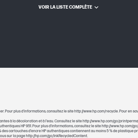
VOIR LA LISTE COMPLÈTE
Jet d’encre thermique HP
114 x 126 x 25 mm
114 x 126 x 25 mm
Chaque cartouche d'encre, tête d'impressi
garanti sans défaut de matériel ou de main-d
er. Pour plus d'informations, consultez le site http://www.hp.com/recycle. Pour en sa
de la garantie.
tantes à la décoloration et à l'eau. Consultez le site http://www.hp.com/go/printperm
hentiques HP 951. Pour plus d'informations, consultez le site http://www.hp.com/g
0 % des cartouches d’encre HP authentiques contiennent au moins 5 % de plastique pr
-vous sur la page http://hp.com/go/InkRecycledContent.