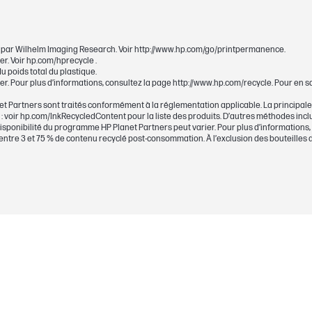
7 pl
isés par Wilhelm Imaging Research. Voir http://www.hp.com/go/printpermanence.
er. Voir hp.com/hprecycle .
Pigmenté
u poids total du plastique.
er. Pour plus d’informations, consultez la page http://www.hp.com/recycle. Pour en s
environ 535 pages
t Partners sont traités conformément à la réglementation applicable. La principale
 voir hp.com/InkRecycledContent pour la liste des produits. D’autres méthodes inclue
leur(s)
isponibilité du programme HP Planet Partners peut varier. Pour plus d’informations,
Magenta
tre 3 et 75 % de contenu recyclé post-consommation. À l’exclusion des bouteilles d’en
ession
9,5 ml
951
 pages
Testé sur une imprimante HP OfficeJet Pro 
approximative basée sur la norme ISO/CEI 24
une impression continue. Le rendement réel 
contenu des pages imprimées et d’autres fact
le site http://www.hp.com/go/learnaboutsupp