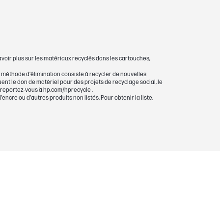
avoir plus sur les matériaux recyclés dans les cartouches,
 méthode d’élimination consiste à recycler de nouvelles
nt le don de matériel pour des projets de recyclage social, le
 reportez-vous à hp.com/hprecycle .
cre ou d’autres produits non listés. Pour obtenir la liste,
8600A tout-en-un électronique. Moyenne
711 ou sur la méthodologie de test HP et
varie considérablement en fonction du
eurs. Pour plus d’informations, consultez
lies