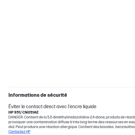
Informations de sécurité
Éviter le contact direct avec l'encre liquide
HP 951/ CN051AE
DANGER- Contient de la 5,5-diméthylimidazolidine-2,4-dione, produits de réaction
provoquer une contamination diffuse à très long terme des ressources en eau. C
diol. Peut produire une réaction allergique. Contient des biocides : benzisothi
Contactez HP