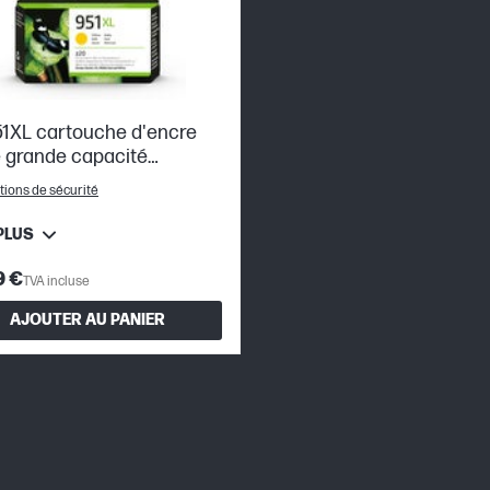
1XL cartouche d'encre
 grande capacité
entique
tions de sécurité
PLUS
9 €
TVA incluse
AJOUTER AU PANIER