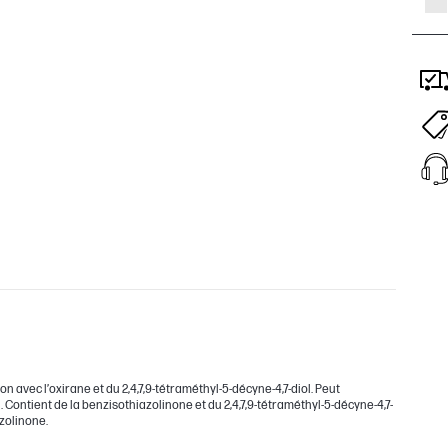
 avec l’oxirane et du 2,4,7,9-tétraméthyl-5-décyne-4,7-diol. Peut
ontient de la benzisothiazolinone et du 2,4,7,9-tétraméthyl-5-décyne-4,7-
azolinone.