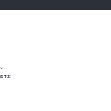
eur
enta