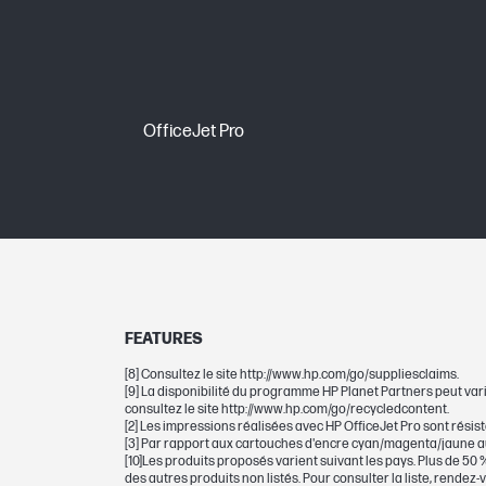
Technologie d'impression
DIMENSIONS
OfficeJet Pro
Dimensions minimales (L x P x H)
Dimensions de l'emballage (L x P x H)
GARANTIE
FEATURES
Garantie fabricant
[8] Consultez le site http://www.hp.com/go/suppliesclaims.
[9] La disponibilité du programme HP Planet Partners peut vari
consultez le site http://www.hp.com/go/recycledcontent.
[2] Les impressions réalisées avec HP OfficeJet Pro sont résis
[3] Par rapport aux cartouches d'encre cyan/magenta/jaune aut
[10]Les produits proposés varient suivant les pays. Plus de 5
des autres produits non listés. Pour consulter la liste, rendez