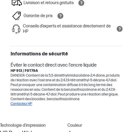
Livraison et retours gratuits
Garantie de prix
Conseils d’experts et assistance directement de
HP
Informations de sécurité
Éviter le contact direct avec l'encre liquide
HP 913 / F6T79A
DANGER- Contient de la 5,5-diméthylimidazolidine-2,4-dione, produits
de réaction avec l’oxirane et du 2,4,7,9-tétraméthyl-5-décyne-4,7-diol.
Peut provoquer une contamination diffuse à très long terme des
ressources en eau. Contient de la benzisothiazolinone et du 2,4,7,9-
tétraméthyl-5-décyne-4,7-diol. Peut produire une réaction allergique.
Contient des biocides : benzisothiazolinone.
Contactez HP
Technologie d’impression
Couleur