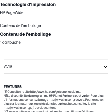
Technologie d'impression
HP PageWide
Contenu de l'emballage
Contenu de l’emballage
1 cartouche
AVIS
PageWide Pro
PageWide
FEATURES
[3] Consultez le site http://www.hp.com/go/suppliesclaims.
[4] La disponibilité du programme HP Planet Partners peut varier. Pour plus
d’informations, consultez la page http://www.hp.com/recycle. Pour en savoir
plus sur les matériaux recyclés dans les cartouches, consultez le site
http://www.hp.com/go/recycledcontent.
[10]Les produits proposés varient suivant les pays. Plus de 50 % des