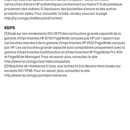
cartouches d’encre HP authentiques contiennent au moins 5 % de plastique
provenant des océans. À l’exclusion des bouteilles d’encre et des autres
produits non listés. Pour consulter la liste, rendez-vous sur la page
http://hp.com/go/InkRecycledContent.
KSPS
[1] Basé sur les rendements ISO 24711 des cartouches grande capacité de la
gamme d'imprimantes HP 973X PageWide conçues par HP par rapport aux
cartouches standard de la gamme d'imprimantes HP 913A PageWide conçues
par HP. Les cartouches grande capacité sont compatibles uniquement avec la
gamme d'imprimantes multifonction et d'imprimantes HP PageWide Pro 400
et PageWide Managed. Pour en savoir plus, consultez le site
http://www.hp.com/go/learnaboutsupplies.
[2] Résultats de résistance à l'eau, aux taches et à la décoloration basés sur
les tests ISO 11798. Pour en savoir plus, consultez le site
http://www.hp.com/go/printpermanence.