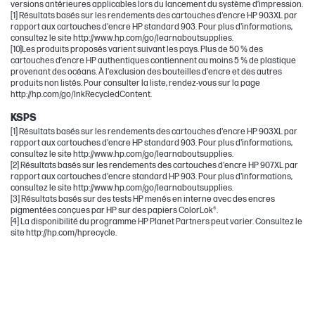
versions antérieures applicables lors du lancement du système d’impression.
[1] Résultats basés sur les rendements des cartouches d'encre HP 903XL par
rapport aux cartouches d'encre HP standard 903. Pour plus d'informations,
consultez le site http://www.hp.com/go/learnaboutsupplies.
[10]Les produits proposés varient suivant les pays. Plus de 50 % des
cartouches d’encre HP authentiques contiennent au moins 5 % de plastique
provenant des océans. À l’exclusion des bouteilles d’encre et des autres
produits non listés. Pour consulter la liste, rendez-vous sur la page
http://hp.com/go/InkRecycledContent.
KSPS
[1] Résultats basés sur les rendements des cartouches d'encre HP 903XL par
rapport aux cartouches d'encre HP standard 903. Pour plus d'informations,
consultez le site http://www.hp.com/go/learnaboutsupplies.
[2] Résultats basés sur les rendements des cartouches d'encre HP 907XL par
rapport aux cartouches d'encre standard HP 903. Pour plus d'informations,
consultez le site http://www.hp.com/go/learnaboutsupplies.
[3] Résultats basés sur des tests HP menés en interne avec des encres
pigmentées conçues par HP sur des papiers ColorLok®.
[4] La disponibilité du programme HP Planet Partners peut varier. Consultez le
site http://hp.com/hprecycle.