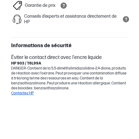
Garantie de prix
Conseils d’experts et assistance directement de
HP
Informations de sécurité
Éviter le contact direct avec l'encre liquide
HP 903 / T6L99A
DANGER- Contient de la 5,5-diméthylimidazolidine-2,4-dione, produits
de réaction avec l’oxirane. Peut provoquer une contamination diffuse
à très long terme des ressources en eau. Contient de la
benzisothiazolinone. Peut produire une réaction allergique. Contient
des biocides : benzisothiazolinone.
Contactez HP