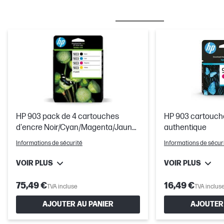
MEILLEURES VENTES
ENCRE/TONER
HP 903 pack de 4 cartouches
HP 903 cartouch
d'encre Noir/Cyan/Magenta/Jaune
authentique
authentiques
Informations de sécurité
Informations de sécur
VOIR PLUS
VOIR PLUS
75,49 €
16,49 €
TVA incluse
TVA inclus
AJOUTER AU PANIER
AJOUTER 