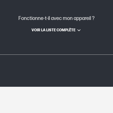
Fonctionne-t-il avec mon appareil ?
on
TIJ 4.X
VOIR LA LISTE COMPLÈTE
Jet d’encre thermique HP
106 x 23 x 113,5 mm
106 x 23 x 113,5 mm
Les cartouches d'encre et les têtes d'impres
matériel et de fabrication durant toute la péri