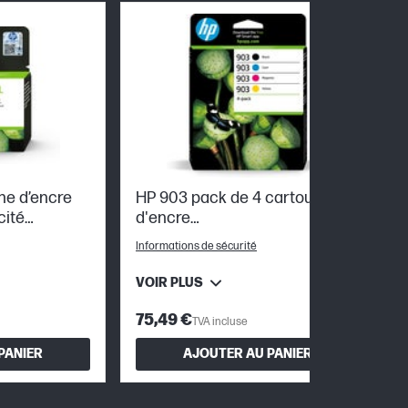
he d’encre
HP 903 pack de 4 cartouches
cité
d'encre
Noir/Cyan/Magenta/Jaune
Informations de sécurité
authentiques
VOIR PLUS
75,49 €
TVA incluse
PANIER
AJOUTER AU PANIER