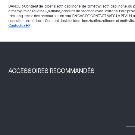
DANGER- Contient de la benzisothiazolinone, de la méthylisothiazolinone, du 2,4,
diméthylimidazolidine-2,4-dione, produits de réaction avec l’oxirane. Peut pr
très long terme des ressources en eau. EN CAS DE CONTACT AVEC LA PEAU: Lave
consulter un médecin. Contient des biocides : benzisothiazolinone et méthylis
Contactez HP
ACCESSOIRES RECOMMANDÉS