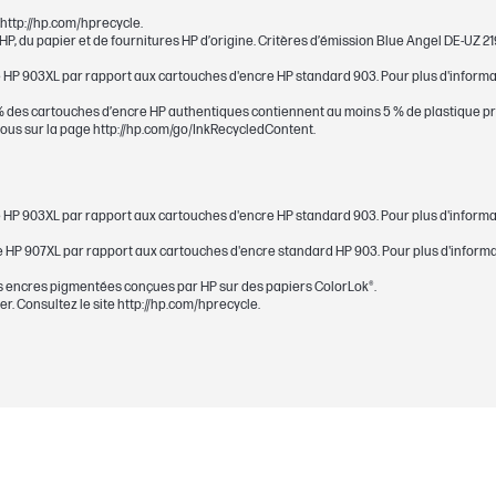
e http://hp.com/hprecycle.
, du papier et de fournitures HP d’origine. Critères d’émission Blue Angel DE-UZ 2
 HP 903XL par rapport aux cartouches d'encre HP standard 903. Pour plus d'informati
0 % des cartouches d’encre HP authentiques contiennent au moins 5 % de plastique pr
8,7 pl
-vous sur la page http://hp.com/go/InkRecycledContent.
Pigmenté
 HP 903XL par rapport aux cartouches d'encre HP standard 903. Pour plus d'informati
315 pages
 HP 907XL par rapport aux cartouches d'encre standard HP 903. Pour plus d'informat
leur(s)
Jaune
es encres pigmentées conçues par HP sur des papiers ColorLok®.
r. Consultez le site http://hp.com/hprecycle.
ession
4 ml
903
 pages
Testé sur la gamme d'imprimantes HP Offic
cyan/magenta/jaune moyen approximatif basé