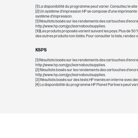
[1] La disponibilité du programme peut varier. Consultez le sit
[2] Un système d’impression HP se compose d’une imprimante HP
système d’impression.
CARTOUCHES ET TÊTES D'IMPRESSION
[1] Résultats basés sur les rendements des cartouches d'encre
http://www.hp.com/go/learnaboutsupplies.
[10]Les produits proposés varient suivant les pays. Plus de 5
Goutte d'encre
des autres produits non listés. Pour consulter la liste, rendez
Types d'encre
KSPS
[1] Résultats basés sur les rendements des cartouches d'encre
Nombre total de pages (couleur)
http://www.hp.com/go/learnaboutsupplies.
[2] Résultats basés sur les rendements des cartouches d'encre
http://www.hp.com/go/learnaboutsupplies.
Cartouche d’impression/Bouteille, Cou
[3] Résultats basés sur des tests HP menés en interne avec d
[4] La disponibilité du programme HP Planet Partners peut varie
Volume de cartouche/bouteille d’impr
Possibilité de sélection
Note pour le rendement en nombre de