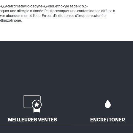
7,9-tétraméthyl-5-décyne-4,7-diol, éthoxylé et de la 5,5-
ovoquer une allergie cutanée. Peut provoquer une contamination diffuse à
r abondamment à l’eau. En cas d’irritation ou d’éruption cutanée:
othiazolinone.
MEILLEURES VENTES
ENCRE/TONER