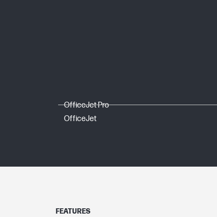
CARACTÉRISTIQUES DE L'IMPRIMANTE
Technologies de résolution d'impressi
Technologie d'impression
DIMENSIONS
OfficeJet Pro
Dimensions minimales (L x P x H)
OfficeJet
Dimensions de l'emballage (L x P x H)
GARANTIE
Garantie fabricant
FEATURES