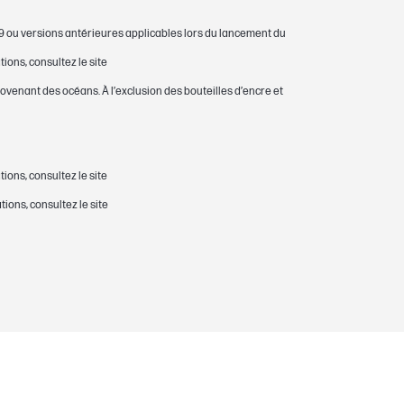
19 ou versions antérieures applicables lors du lancement du
ons, consultez le site
ovenant des océans. À l’exclusion des bouteilles d’encre et
ons, consultez le site
ions, consultez le site
eJet Pro 6860. Rendement composite
 sur la norme ISO/CEI 24711 ou sur la