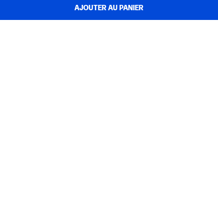
AJOUTER AU PANIER
SERVICE CLIENT
MON COMPTE HP
INSTANT INK
A PROPOS D'HP
LIENS UTILES