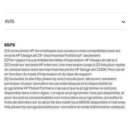
AVIS
DesignJet
Other compatible products
KSPS
[1] Encres photo HP chromatiques aux couleurs vives compatibles avec les
encres HP DesignJet Z9⁺ Imprimantes PostScript® seulement.
[2] Par rapport aux précédentes têtes d’impression HP DesignJet série Z.
[3] Fondé sur les tests HP internes. Une impression jusqu’à 2,5 fois plus rapide
en comparaison avec les imprimantes photo HP DesignJet Z3200. Peut varier
en fonction du mode d’impression et du type de support.
[4] Consultez le site http://www.hp.com/recycle pour découvrir comment
participer et pour connaître les caractéristiques et la disponibilité du
programme HP Planet Partners; il se peut que le programme ne soit pas
disponible dans votre région. Lorsque ce programme n’est pas disponible, et
pour les autres consommables non inclus dans ce programme, consultez la
fiche de données sur la sécurité des matériaux (MSDS) disponible à l’adresse
http://www.hp.com/go/ecodata pour connaître le mode d’élimination adéquat.