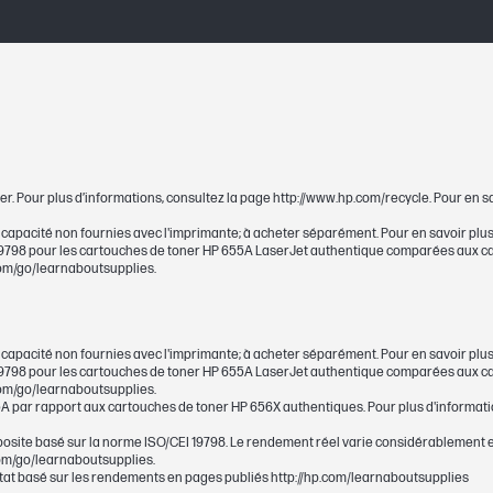
e
Yellow
1 jaune (env. 22 000 pages)
er. Pour plus d’informations, consultez la page http://www.hp.com/recycle. Pour en s
378 x 163 x 192 mm
apacité non fournies avec l'imprimante; à acheter séparément. Pour en savoir plus,
 19798 pour les cartouches de toner HP 655A LaserJet authentique comparées aux 
378 x 163 x 192 mm
.com/go/learnaboutsupplies.
apacité non fournies avec l'imprimante; à acheter séparément. Pour en savoir plus,
 19798 pour les cartouches de toner HP 655A LaserJet authentique comparées aux 
.com/go/learnaboutsupplies.
1,18 kg
 par rapport aux cartouches de toner HP 656X authentiques. Pour plus d'information
site basé sur la norme ISO/CEI 19798. Le rendement réel varie considérablement e
1,62 kg
.com/go/learnaboutsupplies.
tat basé sur les rendements en pages publiés http://hp.com/learnaboutsupplies