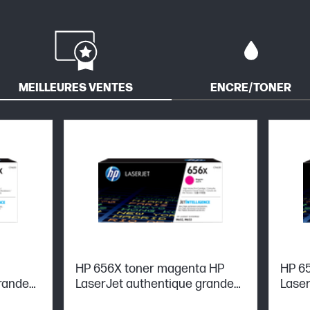
MEILLEURES VENTES
ENCRE/TONER
HP 656X toner magenta HP
HP 65
rande
LaserJet authentique grande
Laser
capacité
capa