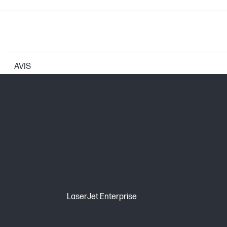
AVIS
CARTOUCHES ET TÊTES D'IMPRESSION
Nombre total de pages (couleur)
Cartouche d’impression/Bouteille, Cou
Possibilité de sélection
Note pour le rendement en nombre de
LaserJet Enterprise