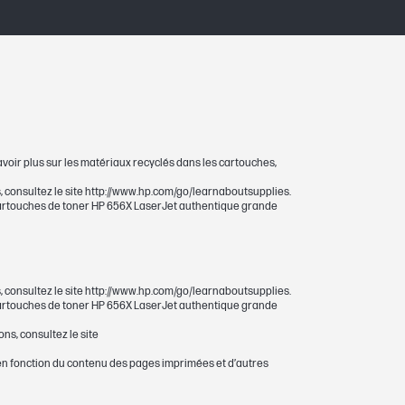
avoir plus sur les matériaux recyclés dans les cartouches,
 consultez le site http://www.hp.com/go/learnaboutsupplies.
cartouches de toner HP 656X LaserJet authentique grande
 consultez le site http://www.hp.com/go/learnaboutsupplies.
cartouches de toner HP 656X LaserJet authentique grande
s, consultez le site
n fonction du contenu des pages imprimées et d’autres