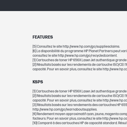
Imprimante de codes barres graphiqu
couleur à bulles
Rendement en pages (jaune)
FEATURES
DIMENSIONS
[5] Consultez le site http://www.hp.com/go/suppliesclaims.
[6] La disponibilité du programme HP Planet Partners peut vari
Dimensions minimales (L x P x H)
consultez le site http://www.hp.com/go/recycledcontent.
[1] Cartouches de toner HP 656X LaserJet authentique grande c
[2] Résultats basés sur les rendements de cartouche ISO/CEI
Dimensions de l'emballage (L x P x H)
capacité. Pour en savoir plus, consultez le site http://www.hp
KSPS
POIDS
[1] Cartouches de toner HP 656X LaserJet authentique grande c
[2] Résultats basés sur les rendements de cartouche ISO/CEI
capacité. Pour en savoir plus, consultez le site http://www.hp
Poids
[3] Résultats basés sur les rendements des cartouches HP 655A
http://www.hp.com/go/learnaboutsupplies.
Poids du carton/paquet
[4] Rendement moyen approximatif cyan, jaune, magenta compo
facteurs. Pour en savoir plus, consultez le site http://www.hp
[10] Comparé à des cartouches HP de capacité standard. Résul