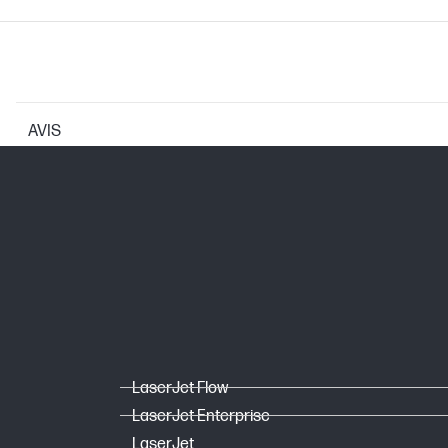
AVIS
CARACTÉRISTIQUES DE L'IMPRIMANTE
Technologies de résolution d'impressi
Technologie d'impression
DIMENSIONS
LaserJet Flow
Dimensions minimales (L x P x H)
LaserJet Enterprise
LaserJet