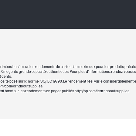
395 x 147 x 161 mm
env. 9 500 pages
leur(s)
Magenta
mprimées basée sur les rendements de cartouche maximaux pour les produits précéd
508X
 magenta grande capacité authentiques. Pour plus d'informations, rendez-vous su
édents.
ite basé sur la norme ISO/IEC 19798. Le rendement réel varie considérablement e
 pages
Rendement moyen approximatif cyan, jaune,
com/go/learnaboutsupplies.
tat basé sur les rendements en pages publiés http://hp.com/learnaboutsupplies
ISO/IEC 19798. Le rendement réel varie cons
pages imprimées et d'autres facteurs. Pour e
http://www.hp.com/go/learnaboutsupplies.
e
Magenta