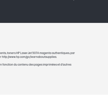
ents, toners HP LaserJet 507A magenta authentiques, par
r http://www.hp.com/go/learnaboutsupplies.
n fonction du contenu des pages imprimées et d'autres
 magenta composite basé sur la norme
idérablement en fonction du contenu des
n savoir plus, consultez le site Web