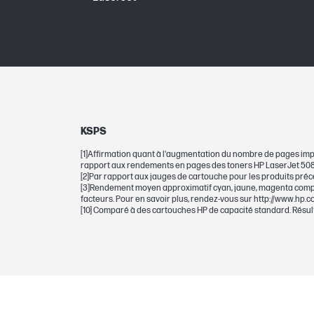
Dimensions de l'emballage (L x P x H)
CARTOUCHES ET TÊTES D'IMPRESSION
Nombre total de pages (couleur)
Cartouche d’impression/Bouteille, Cou
KSPS
[1]Affirmation quant à l'augmentation du nombre de pages i
Possibilité de sélection
rapport aux rendements en pages des toners HP LaserJet 508X
[2]Par rapport aux jauges de cartouche pour les produits préc
[3]Rendement moyen approximatif cyan, jaune, magenta compos
Note pour le rendement en nombre de
facteurs. Pour en savoir plus, rendez-vous sur http://www.hp.
[10] Comparé à des cartouches HP de capacité standard. Résul
Imprimante de codes barres graphiqu
couleur à bulles