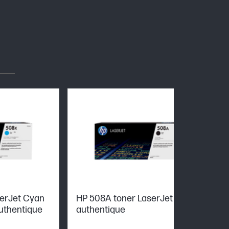
serJet Cyan
HP 508A toner LaserJet Noir
uthentique
authentique