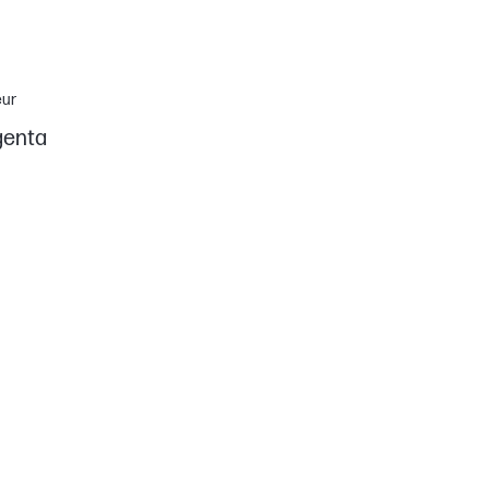
eur
enta