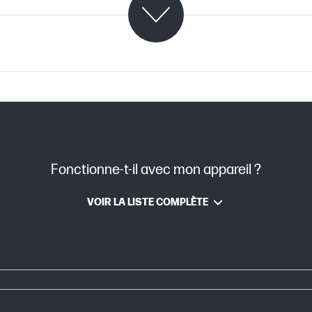
C07982519 (PDF)
Fonctionne-t-il avec mon appareil ?
on
JetIntelligence
VOIR LA LISTE COMPLÈTE
Laser
395 x 147 x 161 mm