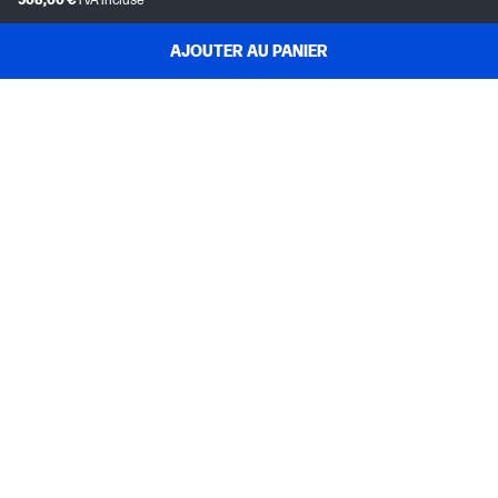
508,00 €
TVA incluse
AJOUTER AU PANIER
SERVICE CLIENT
MON COMPTE HP
INSTANT INK
A PROPOS D'HP
LIENS UTILES