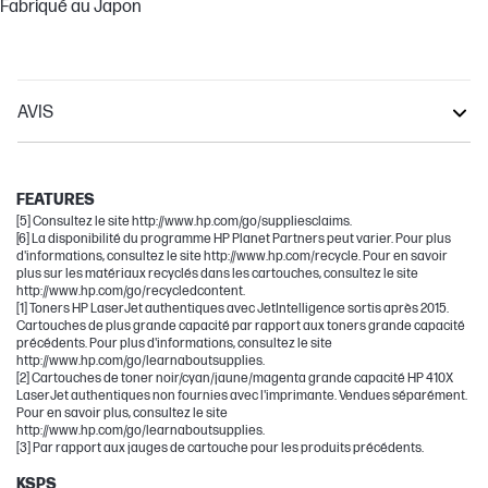
Fabriqué au Japon
AVIS
LaserJet Pro
Other compatible products
FEATURES
[5] Consultez le site http://www.hp.com/go/suppliesclaims.
[6] La disponibilité du programme HP Planet Partners peut varier. Pour plus
d'informations, consultez le site http://www.hp.com/recycle. Pour en savoir
plus sur les matériaux recyclés dans les cartouches, consultez le site
http://www.hp.com/go/recycledcontent.
[1] Toners HP LaserJet authentiques avec JetIntelligence sortis après 2015.
Cartouches de plus grande capacité par rapport aux toners grande capacité
précédents. Pour plus d'informations, consultez le site
http://www.hp.com/go/learnaboutsupplies.
[2] Cartouches de toner noir/cyan/jaune/magenta grande capacité HP 410X
LaserJet authentiques non fournies avec l'imprimante. Vendues séparément.
Pour en savoir plus, consultez le site
http://www.hp.com/go/learnaboutsupplies.
[3] Par rapport aux jauges de cartouche pour les produits précédents.
KSPS