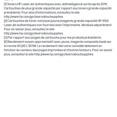
[1] Toners HP LaserJet authentiques avec JetIntelligence sortis après 2015.
Cartouches de plus grande capacité par rapport aux toners grande capacité
précédents. Pour plus d'informations, consultez le site
http://www.hp.com/go/learnaboutsupplies.
[2] Cartouches de toner noir/cyan/jaune/magenta grande capacité HP 410X
LaserJet authentiques non fournies avec l'imprimante. Vendues séparément.
Pour en savoir plus, consultez le site
http://www.hp.com/go/learnaboutsupplies.
[3] Par rapport aux jauges de cartouche pour les produits précédents.
[4] Rendement moyen approximatif cyan, jaune, magenta composite basé sur
la norme ISO/IEC 19798. Le rendement réel varie considérablement en
fonction du contenu des pages imprimées et d'autres facteurs. Pour en savoir
plus, consultez le site http://www.hp.com/go/learnaboutsupplies.