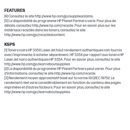
LaserJet
FEATURES
[4] Consultez le site http://www.hp.com/go/suppliesclaims.
[5] La disponibilité du programme HP Planet Partners varie. Pour plus de
détails, consultez http://www.hp.com/recycle. Pour en savoir plus sur les
matériaux recyclés dans les toners, consultez le site
http://www.hp.com/go/recycledcontent.
KSPS
[1] Toners noirs HP 335X LaserJet haut rendement authentiques non fournis
avec l’imprimante; à acheter séparément. HP 335X par rapport aux toners HP
LaserJet noirs authentiques HP 335A. Pour en savoir plus, consultez le site
http://www.hp.com/go/learnaboutsupplies.
[2] La disponibilité du programme HP Planet Partners peut varier. Pour plus
d’informations, consultez le site http://www.hp.com/recycle.
[3] Rendement moyen approximatif basé sur la norme ISO/IEC 19752. Le
rendement réel varie considérablement en fonction du contenu des pages
imprimées et d'autres facteurs. Pour en savoir plus, consultez le site
http://www.hp.com/go/learnaboutsupplies.