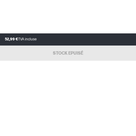
52,99 €
TVA incluse
STOCK EPUISÉ
SERVICE CLIENT
MON COMPTE HP
INSTANT INK