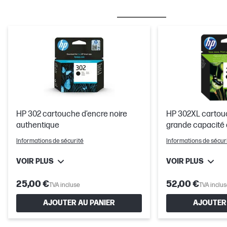
MEILLEURES VENTES
ENCRE/TONER
HP 302 cartouche d’encre noire
HP 302XL cartouc
authentique
grande capacité
Informations de sécurité
Informations de sécur
VOIR PLUS
VOIR PLUS
25,00 €
52,00 €
TVA incluse
TVA inclu
AJOUTER AU PANIER
AJOUTER 