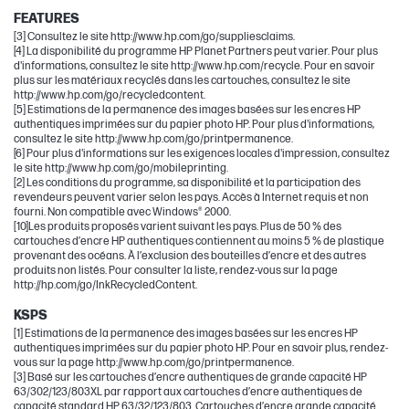
FEATURES
[3] Consultez le site http://www.hp.com/go/suppliesclaims.
[4] La disponibilité du programme HP Planet Partners peut varier. Pour plus
d'informations, consultez le site http://www.hp.com/recycle. Pour en savoir
plus sur les matériaux recyclés dans les cartouches, consultez le site
http://www.hp.com/go/recycledcontent.
[5] Estimations de la permanence des images basées sur les encres HP
authentiques imprimées sur du papier photo HP. Pour plus d'informations,
consultez le site http://www.hp.com/go/printpermanence.
[6] Pour plus d'informations sur les exigences locales d'impression, consultez
le site http://www.hp.com/go/mobileprinting.
[2] Les conditions du programme, sa disponibilité et la participation des
revendeurs peuvent varier selon les pays. Accès à Internet requis et non
fourni. Non compatible avec Windows® 2000.
[10]Les produits proposés varient suivant les pays. Plus de 50 % des
cartouches d’encre HP authentiques contiennent au moins 5 % de plastique
provenant des océans. À l’exclusion des bouteilles d’encre et des autres
produits non listés. Pour consulter la liste, rendez-vous sur la page
http://hp.com/go/InkRecycledContent.
KSPS
[1] Estimations de la permanence des images basées sur les encres HP
authentiques imprimées sur du papier photo HP. Pour en savoir plus, rendez-
vous sur la page http://www.hp.com/go/printpermanence.
[3] Basé sur les cartouches d’encre authentiques de grande capacité HP
63/302/123/803XL par rapport aux cartouches d’encre authentiques de
capacité standard HP 63/32/123/803. Cartouches d’encre grande capacité