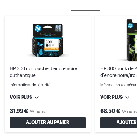
MEILLEURES VENTES
ENCRE/TONER
HP 300 cartouche d'encre noire
HP 300 pack de 
authentique
d'encre noire/tro
authentiques
Informations de sécurité
Informations de sécur
VOIR PLUS
VOIR PLUS
31,99 €
68,50 €
TVA incluse
TVA inclu
AJOUTER AU PANIER
AJOUTER 