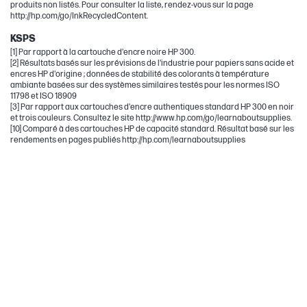
produits non listés. Pour consulter la liste, rendez-vous sur la page
http://hp.com/go/InkRecycledContent.
KSPS
[1] Par rapport à la cartouche d'encre noire HP 300.
[2] Résultats basés sur les prévisions de l'industrie pour papiers sans acide et
encres HP d'origine ; données de stabilité des colorants à température
ambiante basées sur des systèmes similaires testés pour les normes ISO
11798 et ISO 18909
[3] Par rapport aux cartouches d'encre authentiques standard HP 300 en noir
et trois couleurs. Consultez le site http://www.hp.com/go/learnaboutsupplies.
[10] Comparé à des cartouches HP de capacité standard. Résultat basé sur les
rendements en pages publiés http://hp.com/learnaboutsupplies