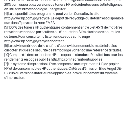
HP LaserJet et des cartouches avec JetIntelligence commercialisées depuis
2015 par rapport aux versions de toners HP précédentes sans JetIntelligence,
en utilisant la méthodologie EnergyStar.
[4] La disponibilité du programme peut varier. Consultez le site
http://www.hp.com/go/recycle. Le dépôt de recyclage au détail n'est disponible
que dans 7 pays de la zone EMEA.
[5] 100 % des toners HP authentiques contiennent entre 5 et 45 % de matières
recyclées venant de particuliers ou d'industries. À l'exclusion des bouteilles
de toner. Pour consulter la liste, rendez-vous sur la page
http://www.hp.com/go/recycledcontent.
[6] Le suivi numérique de la chaîne d'approvisionnement, le matériel et les
caractéristiques de sécurité de l'emballage varient d'une référence à l'autre.
[10] Comparé à des cartouches HP de capacité standard. Résultat basé sur les
rendements en pages publiés http://hp.com/learnaboutsupplies
[7] Un système d'impression HP se compose d'une imprimante HP, de papier
HP et de consommables HP authentiques. Critères d'émission Blue Angel DE-
UZ 205 ou versions antérieures applicables lors du lancement du système
d'impression.