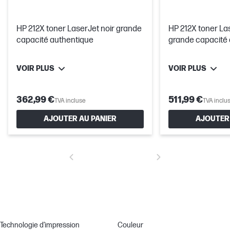
HP 212X toner LaserJet noir grande
HP 212X toner La
capacité authentique
grande capacité
VOIR PLUS
VOIR PLUS
362,99 €
511,99 €
TVA incluse
TVA inclu
AJOUTER AU PANIER
AJOUTER 
Technologie d’impression
Couleur