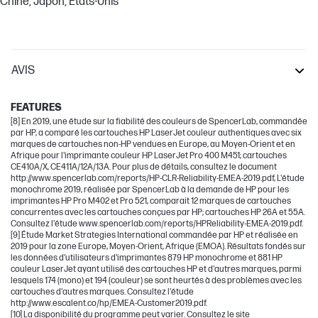
Chine; Japon; États-Unis
AVIS
LaserJet Enterprise
FEATURES
[8] En 2019, une étude sur la fiabilité des couleurs de SpencerLab, commandée
par HP, a comparé les cartouches HP LaserJet couleur authentiques avec six
marques de cartouches non-HP vendues en Europe, au Moyen-Orient et en
Afrique pour l'imprimante couleur HP LaserJet Pro 400 M451; cartouches
CE410A/X, CE411A/12A/13A. Pour plus de détails, consultez le document
http://www.spencerlab.com/reports/HP-CLR-Reliability-EMEA-2019.pdf, L'étude
monochrome 2019, réalisée par SpencerLab à la demande de HP pour les
imprimantes HP Pro M402 et Pro 521, comparait 12 marques de cartouches
concurrentes avec les cartouches conçues par HP; cartouches HP 26A et 55A.
Consultez l'étude www.spencerlab.com/reports/HPReliability-EMEA-2019.pdf.
[9] Étude Market Strategies International commandée par HP et réalisée en
2019 pour la zone Europe, Moyen-Orient, Afrique (EMOA). Résultats fondés sur
les données d'utilisateurs d'imprimantes 879 HP monochrome et 881 HP
couleur LaserJet ayant utilisé des cartouches HP et d'autres marques, parmi
lesquels 174 (mono) et 194 (couleur) se sont heurtés à des problèmes avec les
cartouches d'autres marques. Consultez l'étude
http://www.escalent.co/hp/EMEA-Customer2019.pdf.
[10] La disponibilité du programme peut varier. Consultez le site