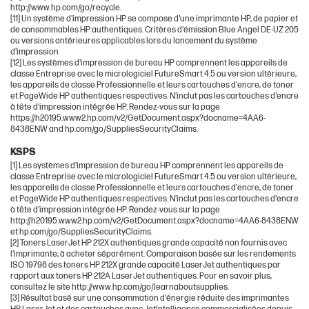
http://www.hp.com/go/recycle.
[11] Un système d'impression HP se compose d'une imprimante HP, de papier et
de consommables HP authentiques. Critères d'émission Blue Angel DE-UZ 205
ou versions antérieures applicables lors du lancement du système
d'impression
[12] Les systèmes d'impression de bureau HP comprennent les appareils de
classe Entreprise avec le micrologiciel FutureSmart 4.5 ou version ultérieure,
les appareils de classe Professionnelle et leurs cartouches d'encre, de toner
et PageWide HP authentiques respectives. N'inclut pas les cartouches d'encre
à tête d'impression intégrée HP. Rendez-vous sur la page
https://h20195.www2.hp.com/v2/GetDocument.aspx?docname=4AA6-
8438ENW and hp.com/go/SuppliesSecurityClaims.
KSPS
[1] Les systèmes d'impression de bureau HP comprennent les appareils de
classe Entreprise avec le micrologiciel FutureSmart 4.5 ou version ultérieure,
les appareils de classe Professionnelle et leurs cartouches d'encre, de toner
et PageWide HP authentiques respectives. N'inclut pas les cartouches d'encre
à tête d'impression intégrée HP. Rendez-vous sur la page
http://h20195.www2.hp.com/v2/GetDocument.aspx?docname=4AA6-8438ENW
et hp.com/go/SuppliesSecurityClaims.
[2] Toners LaserJet HP 212X authentiques grande capacité non fournis avec
l'imprimante; à acheter séparément. Comparaison basée sur les rendements
ISO 19798 des toners HP 212X grande capacité LaserJet authentiques par
rapport aux toners HP 212A LaserJet authentiques. Pour en savoir plus,
consultez le site http://www.hp.com/go/learnaboutsupplies.
[3] Résultat basé sur une consommation d'énergie réduite des imprimantes