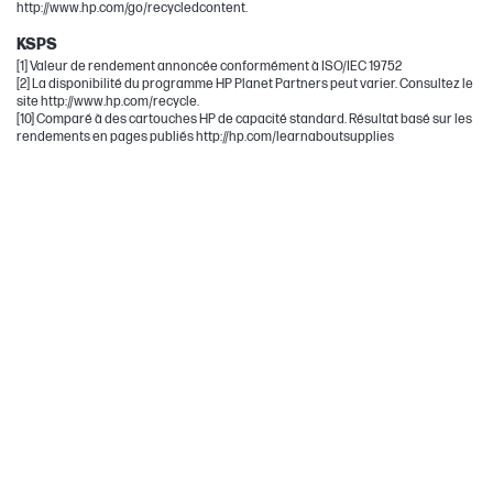
http://www.hp.com/go/recycledcontent.
KSPS
[1] Valeur de rendement annoncée conformément à ISO/IEC 19752
[2] La disponibilité du programme HP Planet Partners peut varier. Consultez le
site http://www.hp.com/recycle.
[10] Comparé à des cartouches HP de capacité standard. Résultat basé sur les
rendements en pages publiés http://hp.com/learnaboutsupplies