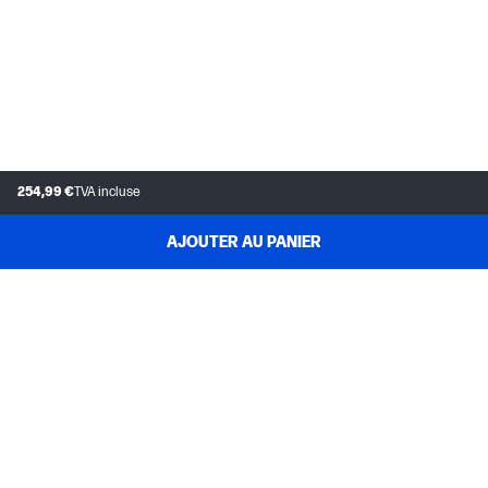
254,99 €
TVA incluse
AJOUTER AU PANIER
SERVICE CLIENT
MON COMPTE HP
INSTANT INK