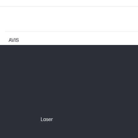
AVIS
CARTOUCHES ET TÊTES D'IMPRESSION
Cartouche d’impression/Bouteille, Cou
Possibilité de sélection
Note pour le rendement en nombre de
Laser