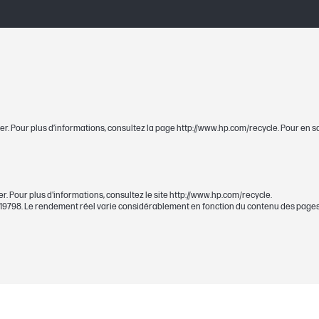
e
Black
~1 000 pages
1 noire (env. 1 000 pages)
er. Pour plus d’informations, consultez la page http://www.hp.com/recycle. Pour en s
288 x 139 x 30 mm
r. Pour plus d'informations, consultez le site http://www.hp.com/recycle.
387 x 181 x 79 mm
9798. Le rendement réel varie considérablement en fonction du contenu des pages i
0,48 kg
0,88 kg