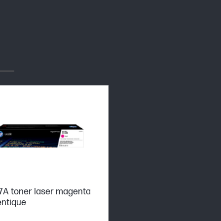
7A toner laser magenta
entique