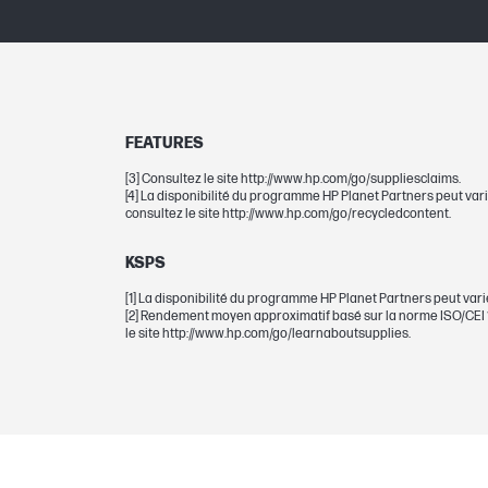
Imprimante de codes barres graphiqu
couleur à bulles
Nombre total de pages (noir et blanc)
Nombre total de pages (noir)
FEATURES
[3] Consultez le site http://www.hp.com/go/suppliesclaims.
DIMENSIONS
[4] La disponibilité du programme HP Planet Partners peut vari
consultez le site http://www.hp.com/go/recycledcontent.
Dimensions minimales (L x P x H)
KSPS
Dimensions de l'emballage (L x P x H)
[1] La disponibilité du programme HP Planet Partners peut varie
[2] Rendement moyen approximatif basé sur la norme ISO/CEI 1
le site http://www.hp.com/go/learnaboutsupplies.
POIDS
Poids
Poids du carton/paquet