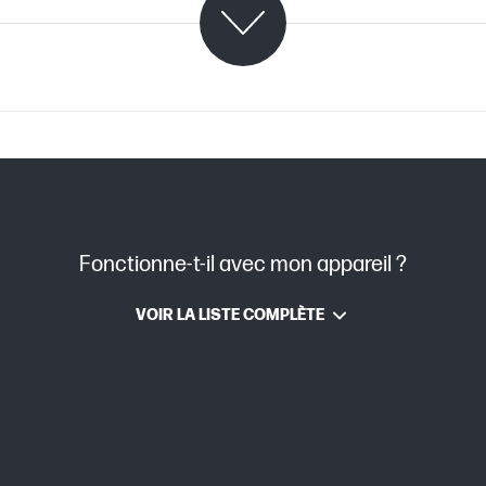
C07953975 (PDF)
Fonctionne-t-il avec mon appareil ?
leur(s)
Noir
VOIR LA LISTE COMPLÈTE
117A
 pages
Rendement moyen approximatif basé sur la n
varie considérablement en fonction du cont
facteurs. Pour plus d’informations, consulte