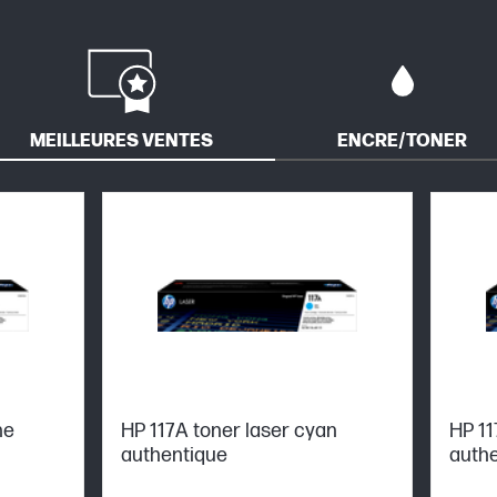
MEILLEURES VENTES
ENCRE/TONER
ne
HP 117A toner laser cyan
HP 11
authentique
auth