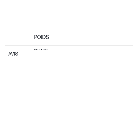
POIDS
Poids
AVIS
Poids du carton/paquet
GARANTIE
Garantie fabricant
DIMENSIONS